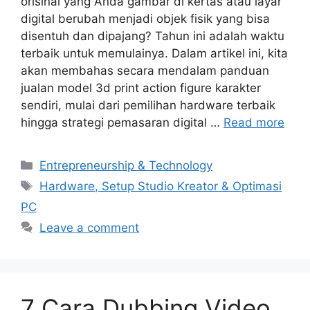
orisinal yang Anda gambar di kertas atau layar
digital berubah menjadi objek fisik yang bisa
disentuh dan dipajang? Tahun ini adalah waktu
terbaik untuk memulainya. Dalam artikel ini, kita
akan membahas secara mendalam panduan
jualan model 3d print action figure karakter
sendiri, mulai dari pemilihan hardware terbaik
hingga strategi pemasaran digital …
Read more
Categories
Entrepreneurship & Technology
Tags
Hardware, Setup Studio Kreator & Optimasi
PC
Leave a comment
7 Cara Dubbing Video