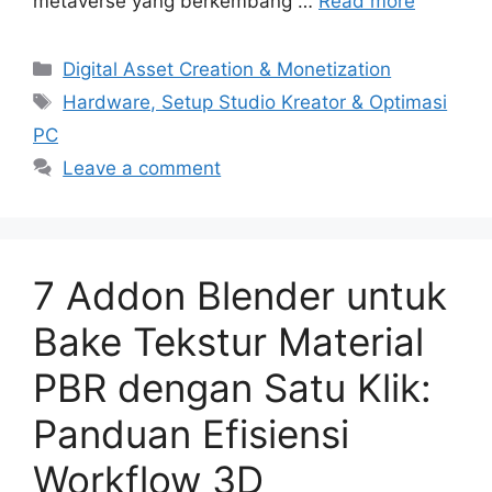
metaverse yang berkembang …
Read more
Categories
Digital Asset Creation & Monetization
Tags
Hardware, Setup Studio Kreator & Optimasi
PC
Leave a comment
7 Addon Blender untuk
Bake Tekstur Material
PBR dengan Satu Klik:
Panduan Efisiensi
Workflow 3D