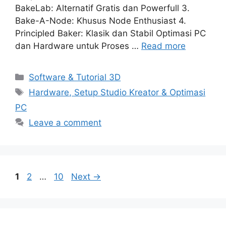
BakeLab: Alternatif Gratis dan Powerfull 3.
Bake-A-Node: Khusus Node Enthusiast 4.
Principled Baker: Klasik dan Stabil Optimasi PC
dan Hardware untuk Proses …
Read more
Categories
Software & Tutorial 3D
Tags
Hardware, Setup Studio Kreator & Optimasi
PC
Leave a comment
Page
Page
Page
1
2
…
10
Next
→