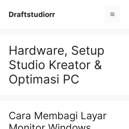
Skip
to
Draftstudiorr
Menu
content
Hardware, Setup
Studio Kreator &
Optimasi PC
Cara Membagi Layar
Monitor Windows