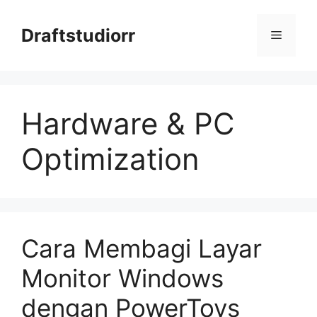
Skip
to
Draftstudiorr
Menu
content
Hardware & PC
Optimization
Cara Membagi Layar
Monitor Windows
dengan PowerToys