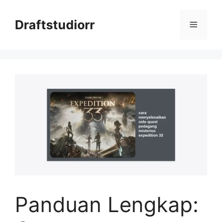
Skip
to
Draftstudiorr
Menu
content
Panduan Lengkap: