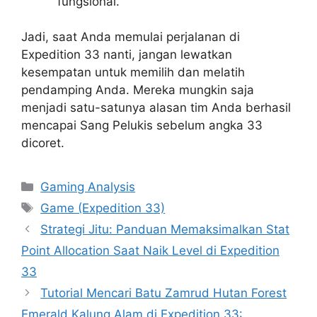
fungsional.
Jadi, saat Anda memulai perjalanan di
Expedition 33 nanti, jangan lewatkan
kesempatan untuk memilih dan melatih
pendamping Anda. Mereka mungkin saja
menjadi satu-satunya alasan tim Anda berhasil
mencapai Sang Pelukis sebelum angka 33
dicoret.
Categories
Gaming Analysis
Tags
Game (Expedition 33)
Strategi Jitu: Panduan Memaksimalkan Stat
Point Allocation Saat Naik Level di Expedition
33
Tutorial Mencari Batu Zamrud Hutan Forest
Emerald Kalung Alam di Expedition 33: