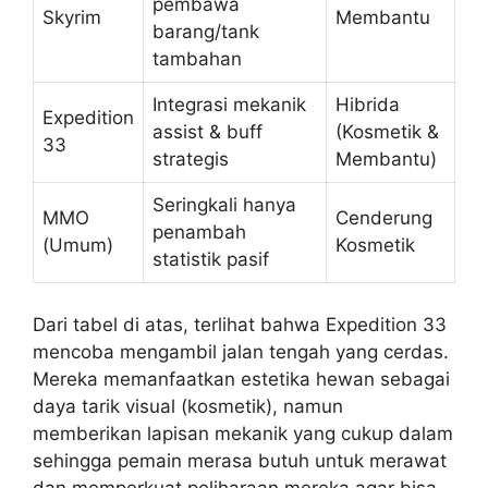
pembawa
Skyrim
Membantu
barang/tank
tambahan
Integrasi mekanik
Hibrida
Expedition
assist & buff
(Kosmetik &
33
strategis
Membantu)
Seringkali hanya
MMO
Cenderung
penambah
(Umum)
Kosmetik
statistik pasif
Dari tabel di atas, terlihat bahwa Expedition 33
mencoba mengambil jalan tengah yang cerdas.
Mereka memanfaatkan estetika hewan sebagai
daya tarik visual (kosmetik), namun
memberikan lapisan mekanik yang cukup dalam
sehingga pemain merasa butuh untuk merawat
dan memperkuat peliharaan mereka agar bisa