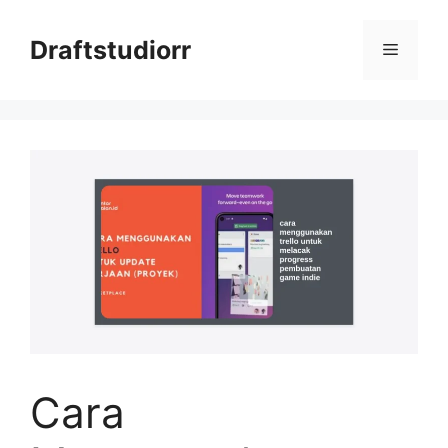
Skip
to
Draftstudiorr
Menu
content
Cara