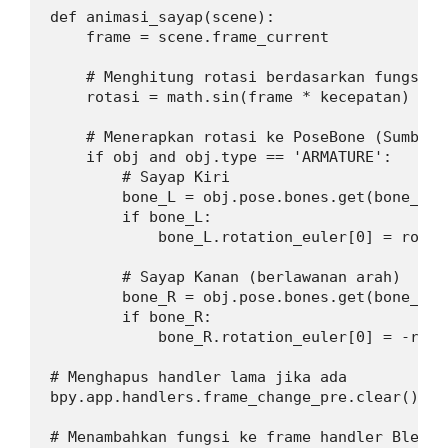
def animasi_sayap(scene):

    frame = scene.frame_current

    # Menghitung rotasi berdasarkan fungsi si
    rotasi = math.sin(frame * kecepatan) * am
    # Menerapkan rotasi ke PoseBone (Sumbu X
    if obj and obj.type == 'ARMATURE':

        # Sayap Kiri

        bone_L = obj.pose.bones.get(bone_name
        if bone_L:

            bone_L.rotation_euler[0] = rotasi
        # Sayap Kanan (berlawanan arah)

        bone_R = obj.pose.bones.get(bone_name
        if bone_R:

            bone_R.rotation_euler[0] = -rotas
# Menghapus handler lama jika ada

bpy.app.handlers.frame_change_pre.clear()

# Menambahkan fungsi ke frame handler Blender