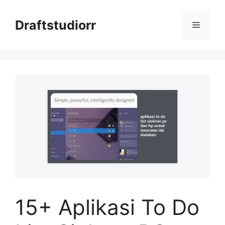
Skip
to
Draftstudiorr
Menu
content
15+ Aplikasi To Do