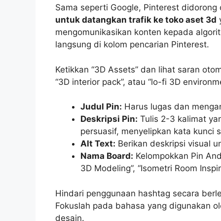
Sama seperti Google, Pinterest didorong 
untuk datangkan trafik ke toko aset 3d
y
mengomunikasikan konten kepada algoritm
langsung di kolom pencarian Pinterest.
Ketikkan “3D Assets” dan lihat saran otom
“3D interior pack”, atau “lo-fi 3D environm
Judul Pin:
Harus lugas dan mengan
Deskripsi Pin:
Tulis 2-3 kalimat y
persuasif, menyelipkan kata kunci s
Alt Text:
Berikan deskripsi visual 
Nama Board:
Kelompokkan Pin Anda
3D Modeling”, “Isometri Room Inspi
Hindari penggunaan hashtag secara berle
Fokuslah pada bahasa yang digunakan ole
desain.