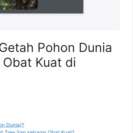
 Getah Pohon Dunia
 Obat Kuat di
on Dunia)?
 Tree Sap sebagai Obat Kuat?