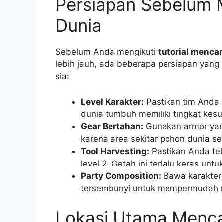
Persiapan Sebelum 
Dunia
Sebelum Anda mengikuti
tutorial mencar
lebih jauh, ada beberapa persiapan yang 
sia:
Level Karakter:
Pastikan tim Anda 
dunia tumbuh memiliki tingkat kesul
Gear Bertahan:
Gunakan armor yang
karena area sekitar pohon dunia ser
Tool Harvesting:
Pastikan Anda te
level 2. Getah ini terlalu keras unt
Party Composition:
Bawa karakter
tersembunyi untuk mempermudah n
Lokasi Utama Menca