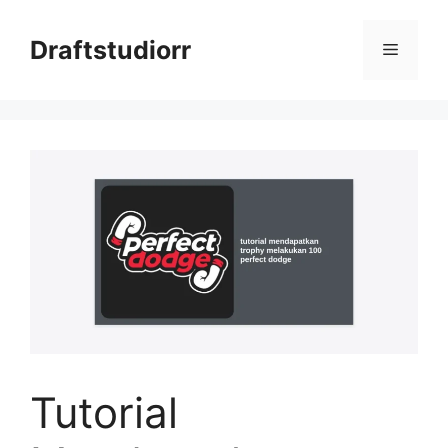
Skip
to
Draftstudiorr
Menu
content
Tutorial