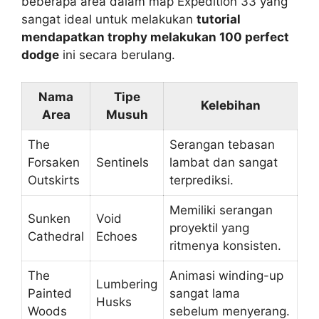
beberapa area dalam map Expedition 33 yang
sangat ideal untuk melakukan
tutorial
mendapatkan trophy melakukan 100 perfect
dodge
ini secara berulang.
Nama
Tipe
Kelebihan
Area
Musuh
The
Serangan tebasan
Forsaken
Sentinels
lambat dan sangat
Outskirts
terprediksi.
Memiliki serangan
Sunken
Void
proyektil yang
Cathedral
Echoes
ritmenya konsisten.
The
Animasi winding-up
Lumbering
Painted
sangat lama
Husks
Woods
sebelum menyerang.