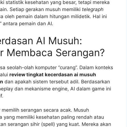
i statistik kesehatan yang besar, tetapi mereka
main. Setiap gerakan musuh memiliki
telegraph
a oleh pemain dalam hitungan milidetik. Hal ini
” antara pemain dan AI.
erdasan AI Musuh:
tar Membaca Serangan?
asa seolah-olah komputer “curang”. Dalam konteks
alui
review tingkat kecerdasan ai musuh
an
dan apakah sistem tersebut adil. Berdasarkan
meplay dan mekanisme engine, AI dalam game ini
f.
ar memilih serangan secara acak. Musuh
a yang memiliki kesehatan paling rendah atau
 serangan sihir (spell) yang kuat. Mereka akan