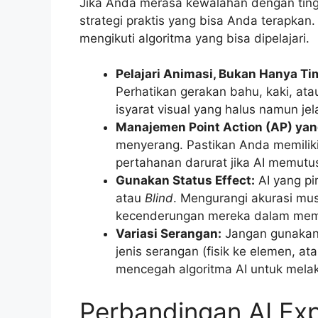
Jika Anda merasa kewalahan dengan ting
strategi praktis yang bisa Anda terapkan. 
mengikuti algoritma yang bisa dipelajari.
Pelajari Animasi, Bukan Hanya Ti
Perhatikan gerakan bahu, kaki, at
isyarat visual yang halus namun j
Manajemen Point Action (AP) yang
menyerang. Pastikan Anda memilik
pertahanan darurat jika AI memutu
Gunakan Status Effect:
AI yang pi
atau
Blind
. Mengurangi akurasi mus
kecenderungan mereka dalam mem
Variasi Serangan:
Jangan gunakan u
jenis serangan (fisik ke elemen, a
mencegah algoritma AI untuk mela
Perbandingan AI Ex