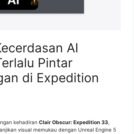
Kecerdasan AI
rlalu Pintar
n di Expedition
engan kehadiran
Clair Obscur: Expedition 33
,
njikan visual memukau dengan Unreal Engine 5