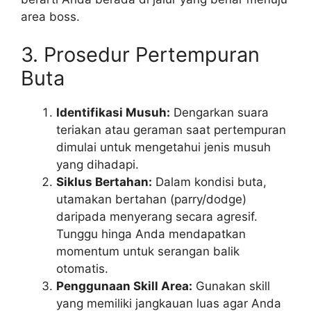
area boss.
3. Prosedur Pertempuran
Buta
Identifikasi Musuh:
Dengarkan suara
teriakan atau geraman saat pertempuran
dimulai untuk mengetahui jenis musuh
yang dihadapi.
Siklus Bertahan:
Dalam kondisi buta,
utamakan bertahan (parry/dodge)
daripada menyerang secara agresif.
Tunggu hinga Anda mendapatkan
momentum untuk serangan balik
otomatis.
Penggunaan Skill Area:
Gunakan skill
yang memiliki jangkauan luas agar Anda