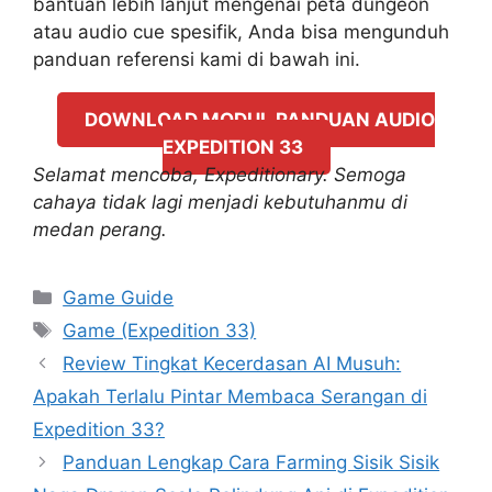
bantuan lebih lanjut mengenai peta dungeon
atau audio cue spesifik, Anda bisa mengunduh
panduan referensi kami di bawah ini.
DOWNLOAD MODUL PANDUAN AUDIO
EXPEDITION 33
Selamat mencoba, Expeditionary. Semoga
cahaya tidak lagi menjadi kebutuhanmu di
medan perang.
Categories
Game Guide
Tags
Game (Expedition 33)
Review Tingkat Kecerdasan AI Musuh:
Apakah Terlalu Pintar Membaca Serangan di
Expedition 33?
Panduan Lengkap Cara Farming Sisik Sisik