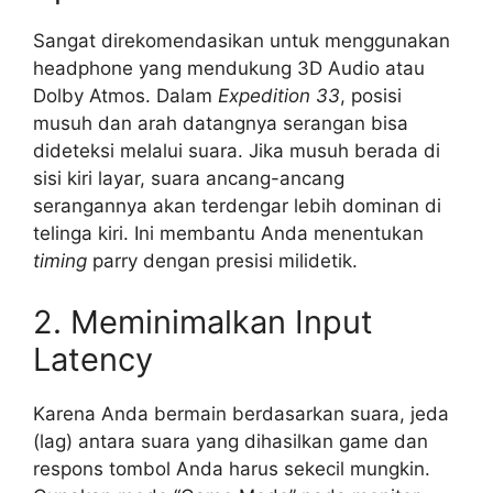
Sangat direkomendasikan untuk menggunakan
headphone yang mendukung 3D Audio atau
Dolby Atmos. Dalam
Expedition 33
, posisi
musuh dan arah datangnya serangan bisa
dideteksi melalui suara. Jika musuh berada di
sisi kiri layar, suara ancang-ancang
serangannya akan terdengar lebih dominan di
telinga kiri. Ini membantu Anda menentukan
timing
parry dengan presisi milidetik.
2. Meminimalkan Input
Latency
Karena Anda bermain berdasarkan suara, jeda
(lag) antara suara yang dihasilkan game dan
respons tombol Anda harus sekecil mungkin.