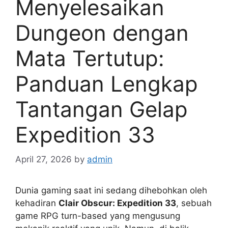
Menyelesaikan
Dungeon dengan
Mata Tertutup:
Panduan Lengkap
Tantangan Gelap
Expedition 33
April 27, 2026
by
admin
Dunia gaming saat ini sedang dihebohkan oleh
kehadiran
Clair Obscur: Expedition 33
, sebuah
game RPG turn-based yang mengusung