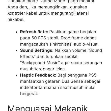
Gunakan mode “Game Mode” pada monitor
Anda dan, jika memungkinkan, gunakan
kontroler kabel untuk mengurangi latensi
nirkabel.
Refresh Rate:
Pastikan game berjalan
pada 60 FPS stabil. Drop frame dapat
mengacaukan sinkronisasi audio-visual.
Sound Settings:
Naikkan volume “Sound
Effects” dan turunkan sedikit
“Background Music” agar suara serangan
musuh terdengar jelas.
Haptic Feedback:
Bagi pengguna PS5,
manfaatkan getaran DualSense sebagai
indikator tambahan saat musuh mulai
bergerak.
Menguasai Mekanik