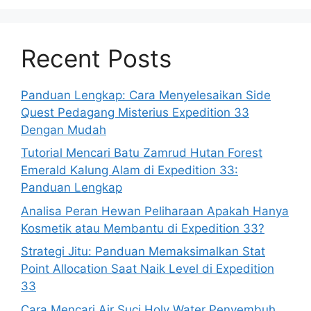
Recent Posts
Panduan Lengkap: Cara Menyelesaikan Side
Quest Pedagang Misterius Expedition 33
Dengan Mudah
Tutorial Mencari Batu Zamrud Hutan Forest
Emerald Kalung Alam di Expedition 33:
Panduan Lengkap
Analisa Peran Hewan Peliharaan Apakah Hanya
Kosmetik atau Membantu di Expedition 33?
Strategi Jitu: Panduan Memaksimalkan Stat
Point Allocation Saat Naik Level di Expedition
33
Cara Mencari Air Suci Holy Water Penyembuh