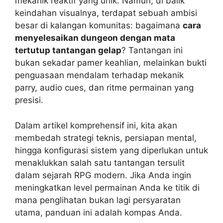
mekanik reaktif yang unik. Namun, di balik
keindahan visualnya, terdapat sebuah ambisi
besar di kalangan komunitas: bagaimana
cara
menyelesaikan dungeon dengan mata
tertutup tantangan gelap
? Tantangan ini
bukan sekadar pamer keahlian, melainkan bukti
penguasaan mendalam terhadap mekanik
parry, audio cues, dan ritme permainan yang
presisi.
Dalam artikel komprehensif ini, kita akan
membedah strategi teknis, persiapan mental,
hingga konfigurasi sistem yang diperlukan untuk
menaklukkan salah satu tantangan tersulit
dalam sejarah RPG modern. Jika Anda ingin
meningkatkan level permainan Anda ke titik di
mana penglihatan bukan lagi persyaratan
utama, panduan ini adalah kompas Anda.