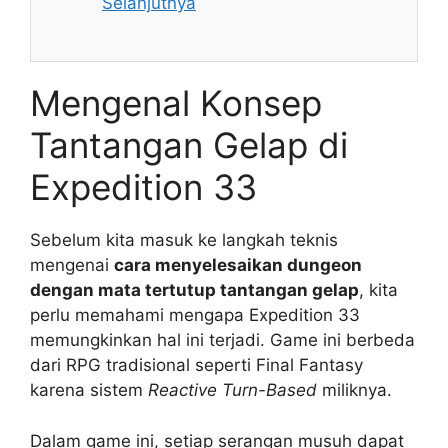
Selanjutnya
Mengenal Konsep
Tantangan Gelap di
Expedition 33
Sebelum kita masuk ke langkah teknis
mengenai
cara menyelesaikan dungeon
dengan mata tertutup tantangan gelap
, kita
perlu memahami mengapa Expedition 33
memungkinkan hal ini terjadi. Game ini berbeda
dari RPG tradisional seperti Final Fantasy
karena sistem
Reactive Turn-Based
miliknya.
Dalam game ini, setiap serangan musuh dapat