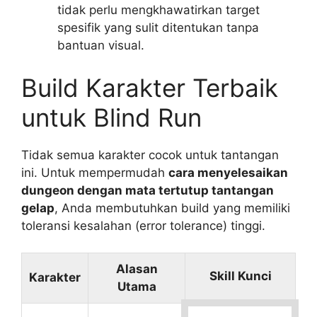
tidak perlu mengkhawatirkan target
spesifik yang sulit ditentukan tanpa
bantuan visual.
Build Karakter Terbaik
untuk Blind Run
Tidak semua karakter cocok untuk tantangan
ini. Untuk mempermudah
cara menyelesaikan
dungeon dengan mata tertutup tantangan
gelap
, Anda membutuhkan build yang memiliki
toleransi kesalahan (error tolerance) tinggi.
Alasan
Skill Kunci
Karakter
Utama