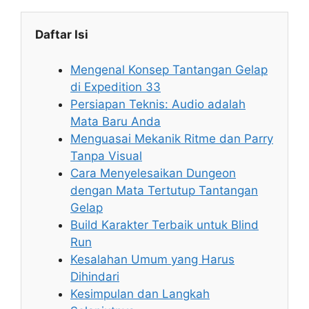
Daftar Isi
Mengenal Konsep Tantangan Gelap
di Expedition 33
Persiapan Teknis: Audio adalah
Mata Baru Anda
Menguasai Mekanik Ritme dan Parry
Tanpa Visual
Cara Menyelesaikan Dungeon
dengan Mata Tertutup Tantangan
Gelap
Build Karakter Terbaik untuk Blind
Run
Kesalahan Umum yang Harus
Dihindari
Kesimpulan dan Langkah