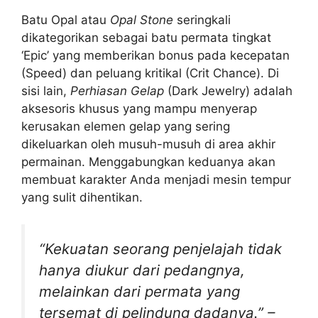
Batu Opal atau
Opal Stone
seringkali
dikategorikan sebagai batu permata tingkat
‘Epic’ yang memberikan bonus pada kecepatan
(Speed) dan peluang kritikal (Crit Chance). Di
sisi lain,
Perhiasan Gelap
(Dark Jewelry) adalah
aksesoris khusus yang mampu menyerap
kerusakan elemen gelap yang sering
dikeluarkan oleh musuh-musuh di area akhir
permainan. Menggabungkan keduanya akan
membuat karakter Anda menjadi mesin tempur
yang sulit dihentikan.
“Kekuatan seorang penjelajah tidak
hanya diukur dari pedangnya,
melainkan dari permata yang
tersemat di pelindung dadanya.” –