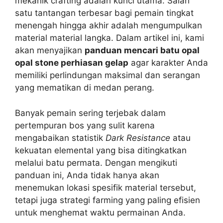
mekanik crafting adalah kunci utama. Salah
satu tantangan terbesar bagi pemain tingkat
menengah hingga akhir adalah mengumpulkan
material material langka. Dalam artikel ini, kami
akan menyajikan
panduan mencari batu opal
opal stone perhiasan gelap
agar karakter Anda
memiliki perlindungan maksimal dan serangan
yang mematikan di medan perang.
Banyak pemain sering terjebak dalam
pertempuran bos yang sulit karena
mengabaikan statistik
Dark Resistance
atau
kekuatan elemental yang bisa ditingkatkan
melalui batu permata. Dengan mengikuti
panduan ini, Anda tidak hanya akan
menemukan lokasi spesifik material tersebut,
tetapi juga strategi farming yang paling efisien
untuk menghemat waktu permainan Anda.