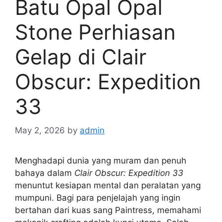
Batu Opal Opal
Stone Perhiasan
Gelap di Clair
Obscur: Expedition
33
May 2, 2026
by
admin
Menghadapi dunia yang muram dan penuh
bahaya dalam
Clair Obscur: Expedition 33
menuntut kesiapan mental dan peralatan yang
mumpuni. Bagi para penjelajah yang ingin
bertahan dari kuas sang Paintress, memahami