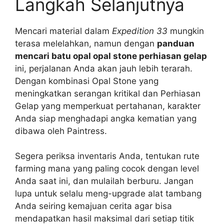
Langkah Selanjutnya
Mencari material dalam
Expedition 33
mungkin
terasa melelahkan, namun dengan
panduan
mencari batu opal opal stone perhiasan gelap
ini, perjalanan Anda akan jauh lebih terarah.
Dengan kombinasi Opal Stone yang
meningkatkan serangan kritikal dan Perhiasan
Gelap yang memperkuat pertahanan, karakter
Anda siap menghadapi angka kematian yang
dibawa oleh Paintress.
Segera periksa inventaris Anda, tentukan rute
farming mana yang paling cocok dengan level
Anda saat ini, dan mulailah berburu. Jangan
lupa untuk selalu meng-upgrade alat tambang
Anda seiring kemajuan cerita agar bisa
mendapatkan hasil maksimal dari setiap titik