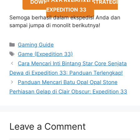
DOWNLOAD PANDUAN STRATEGI
EXPEDITION 33
Semoga berhasil dalam ekspedisi Anda dan
sampai jumpa di monolit berikutnya!
Categories
Gaming Guide
Tags
Game (Expedition 33)
Cara Mencari Inti Bintang Star Core Senjata
Dewa di Expedition 33: Panduan Terlengkap!
Panduan Mencari Batu Opal Opal Stone
Perhiasan Gelap di Clair Obscur: Expedition 33
Leave a Comment