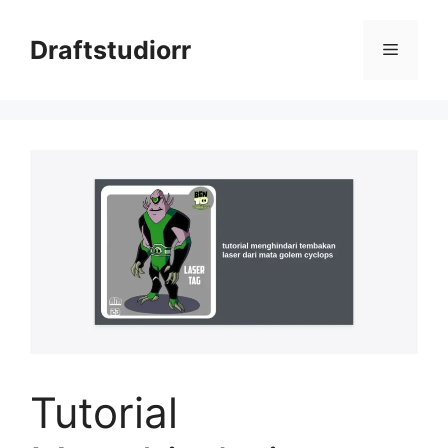
Skip
to
Draftstudiorr
Menu
content
Tutorial