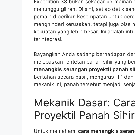
Expedition 33 bukan sekadar permainan
menunggu giliran. Di sini, setiap detik s
pemain diberikan kesempatan untuk berea
menghindari kerusakan, tetapi juga bis
kekuatan yang lebih besar. Ini adalah int
terintegrasi.
Bayangkan Anda sedang berhadapan denga
melepaskan rentetan panah sihir yang b
menangkis serangan proyektil panah si
bertahan secara pasif, menguras HP da
mekanik ini, panah tersebut menjadi senj
Mekanik Dasar: Car
Proyektil Panah Sih
Untuk memahami
cara menangkis serang