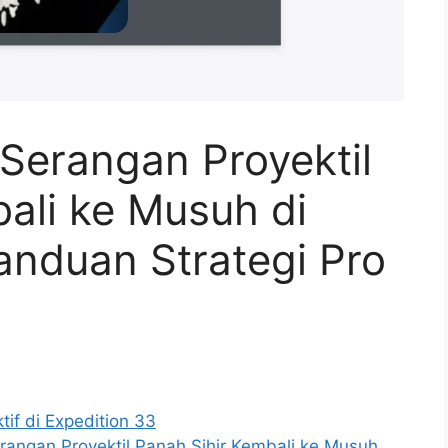
Serangan Proyektil
ali ke Musuh di
anduan Strategi Pro
if di Expedition 33
angan Proyektil Panah Sihir Kembali ke Musuh