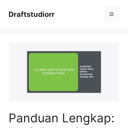
Skip
to
Draftstudiorr
Menu
content
Panduan Lengkap: