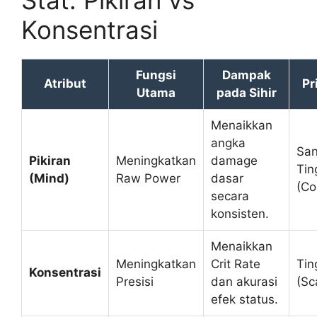
Stat: Pikiran vs
Konsentrasi
Fungsi
Dampak
Atribut
Pr
Utama
pada Sihir
Menaikkan
angka
San
Pikiran
Meningkatkan
damage
Tin
(Mind)
Raw Power
dasar
(Co
secara
konsisten.
Menaikkan
Meningkatkan
Crit Rate
Tin
Konsentrasi
Presisi
dan akurasi
(Sc
efek status.