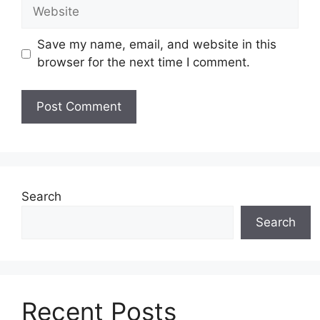
Website
Save my name, email, and website in this
browser for the next time I comment.
Search
Search
Recent Posts