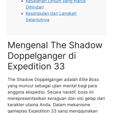
Kesalahan Umum yang Harus
Dihindari
Kesimpulan dan Langkah
Selanjutnya
Mengenal The Shadow
Doppelganger di
Expedition 33
The Shadow Doppelganger adalah
Elite Boss
yang muncul sebagai ujian mental bagi para
anggota ekspedisi. Secara naratif, boss ini
merepresentasikan keraguan dan sisi gelap dari
karakter utama Anda. Dalam mekanisme
gameplay Expedition 33 yang menggunakan