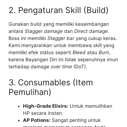
2. Pengaturan Skill (Build)
Gunakan build yang memiliki keseimbangan
antara
Stagger damage
dan
Direct damage
.
Boss ini memiliki
Stagger bar
yang cukup keras.
Kami menyarankan untuk membawa skill yang
memiliki efek status seperti
Bleed
atau
Burn
,
karena Bayangan Diri ini tidak sepenuhnya imun
terhadap
damage over time
(DoT).
3. Consumables (Item
Pemulihan)
High-Grade Elixirs:
Untuk memulihkan
HP secara instan.
AP Potions:
Sangat penting untuk