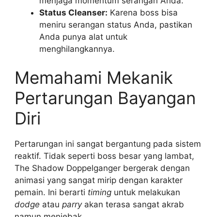
menjaga momentum serangan Anda.
Status Cleanser:
Karena boss bisa
meniru serangan status Anda, pastikan
Anda punya alat untuk
menghilangkannya.
Memahami Mekanik
Pertarungan Bayangan
Diri
Pertarungan ini sangat bergantung pada sistem
reaktif. Tidak seperti boss besar yang lambat,
The Shadow Doppelganger bergerak dengan
animasi yang sangat mirip dengan karakter
pemain. Ini berarti
timing
untuk melakukan
dodge
atau
parry
akan terasa sangat akrab
namun menjebak.