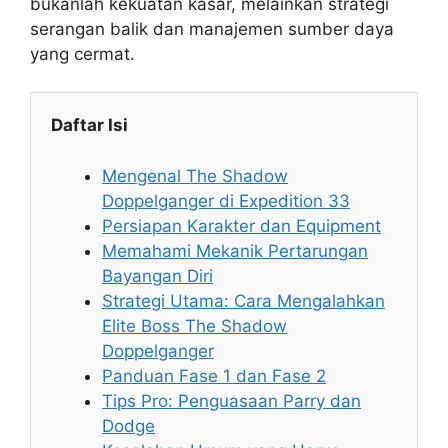
bukanlah kekuatan kasar, melainkan strategi
serangan balik dan manajemen sumber daya
yang cermat.
Daftar Isi
Mengenal The Shadow
Doppelganger di Expedition 33
Persiapan Karakter dan Equipment
Memahami Mekanik Pertarungan
Bayangan Diri
Strategi Utama: Cara Mengalahkan
Elite Boss The Shadow
Doppelganger
Panduan Fase 1 dan Fase 2
Tips Pro: Penguasaan Parry dan
Dodge