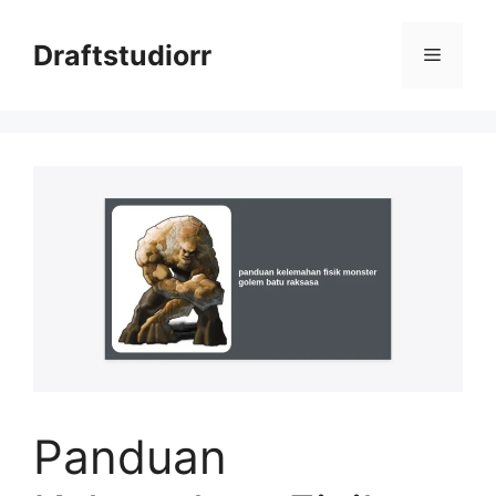
Skip
to
Draftstudiorr
Menu
content
Panduan