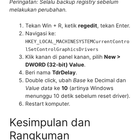
Peringatan: Selalu backup registry sebelum
melakukan perubahan.
Tekan Win + R, ketik
regedit
, tekan Enter.
Navigasi ke:
HKEY_LOCAL_MACHINESYSTEMCurrentContro
lSetControlGraphicsDrivers
Klik kanan di panel kanan, pilih
New >
DWORD (32-bit) Value
.
Beri nama
TdrDelay
.
Double click, ubah
Base
ke Decimal dan
Value data
ke
10
(artinya Windows
menunggu 10 detik sebelum reset driver).
Restart komputer.
Kesimpulan dan
Rangkuman