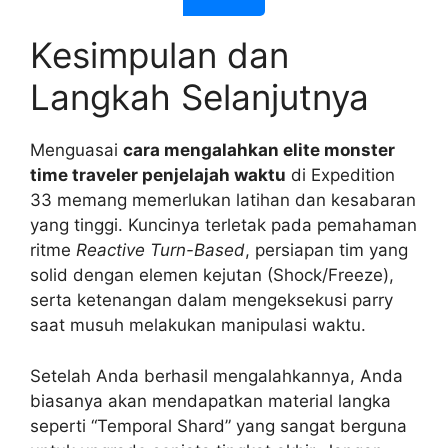
Kesimpulan dan
Langkah Selanjutnya
Menguasai
cara mengalahkan elite monster
time traveler penjelajah waktu
di Expedition
33 memang memerlukan latihan dan kesabaran
yang tinggi. Kuncinya terletak pada pemahaman
ritme
Reactive Turn-Based
, persiapan tim yang
solid dengan elemen kejutan (Shock/Freeze),
serta ketenangan dalam mengeksekusi parry
saat musuh melakukan manipulasi waktu.
Setelah Anda berhasil mengalahkannya, Anda
biasanya akan mendapatkan material langka
seperti “Temporal Shard” yang sangat berguna