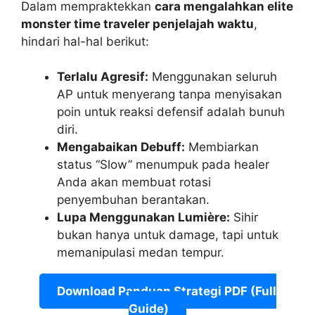
Dalam mempraktekkan
cara mengalahkan elite
monster time traveler penjelajah waktu
,
hindari hal-hal berikut:
Terlalu Agresif:
Menggunakan seluruh
AP untuk menyerang tanpa menyisakan
poin untuk reaksi defensif adalah bunuh
diri.
Mengabaikan Debuff:
Membiarkan
status “Slow” menumpuk pada healer
Anda akan membuat rotasi
penyembuhan berantakan.
Lupa Menggunakan Lumière:
Sihir
bukan hanya untuk damage, tapi untuk
memanipulasi medan tempur.
Download Panduan Strategi PDF (Full
Guide)