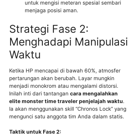
untuk mengisi meteran spesial sembari
menjaga posisi aman.
Strategi Fase 2:
Menghadapi Manipulasi
Waktu
Ketika HP mencapai di bawah 60%, atmosfer
pertarungan akan berubah. Layar mungkin
menjadi monokrom atau mengalami distorsi.
Inilah inti dari tantangan
cara mengalahkan
elite monster time traveler penjelajah waktu
.
Ia akan menggunakan skill “Chronos Lock” yang
mengunci satu anggota tim Anda dalam statis.
Taktik untuk Fase 2: