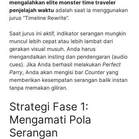
mengalahkan elite monster time traveler
penjelajah waktu
adalah saat ia menggunakan
jurus “Timeline Rewrite”.
Saat jurus ini aktif, indikator serangan mungkin
muncul lebih cepat atau lebih lambat dari
gerakan visual musuh. Anda harus
mengandalkan insting dan pendengaran (audio
cues). Jika Anda berhasil melakukan
Perfect
Parry
, Anda akan mengisi bar
Counter
yang
memberikan kesempatan serangan balik instan
tanpa memakan giliran.
Strategi Fase 1:
Mengamati Pola
Serangan