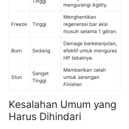
Tinggi
mengurangi Agility.
Menghentikan
Freeze
Tinggi
regenerasi bar aksi
musuh selama 1 giliran.
Damage berkelanjutan,
Burn
Sedang
efektif untuk menguras
HP tebalnya.
Memberikan celah
Sangat
Stun
untuk serangan
Tinggi
Finisher
.
Kesalahan Umum yang
Harus Dihindari