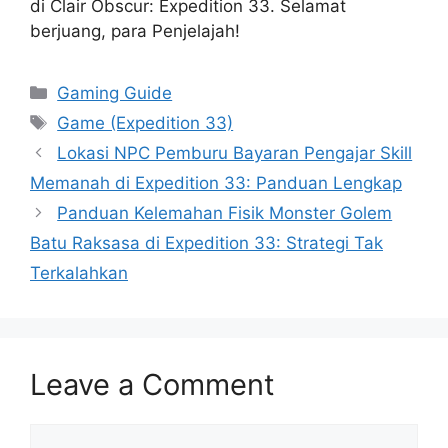
di Clair Obscur: Expedition 33. Selamat
berjuang, para Penjelajah!
Categories
Gaming Guide
Tags
Game (Expedition 33)
Lokasi NPC Pemburu Bayaran Pengajar Skill
Memanah di Expedition 33: Panduan Lengkap
Panduan Kelemahan Fisik Monster Golem
Batu Raksasa di Expedition 33: Strategi Tak
Terkalahkan
Leave a Comment
Comment