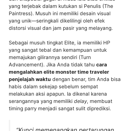
yang terjebak dalam kutukan si Penulis (The
Paintress). Musuh ini memiliki desain visual
yang unik—seringkali dikelilingi oleh efek
distorsi visual dan jam pasir yang melayang.
Sebagai musuh tingkat Elite, ia memiliki HP
yang sangat tebal dan kemampuan untuk
memajukan gilirannya sendiri (Turn
Advancement). Jika Anda tidak tahu
cara
mengalahkan elite monster time traveler
penjelajah waktu
dengan benar, tim Anda bisa
habis dalam sekejap sebelum sempat
melakukan aksi apapun. Ia dikenal karena
serangannya yang memiliki
delay
, membuat
timing parry menjadi sangat sulit diprediksi.
“Kunci memenangkan pertarungan