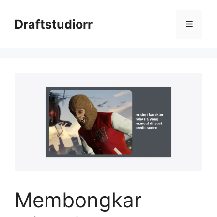
Skip
to
Draftstudiorr
Menu
content
Membongkar