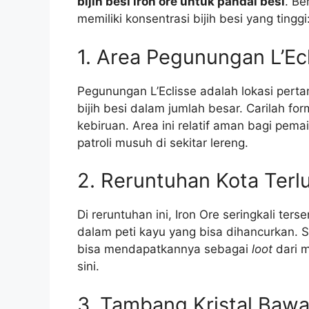
bijih besi iron ore untuk pandai besi
. Be
memiliki konsentrasi bijih besi yang tinggi
1. Area Pegunungan L’Ec
Pegunungan L’Eclisse adalah lokasi per
bijih besi dalam jumlah besar. Carilah fo
kebiruan. Area ini relatif aman bagi pem
patroli musuh di sekitar lereng.
2. Reruntuhan Kota Terl
Di reruntuhan ini, Iron Ore seringkali ter
dalam peti kayu yang bisa dihancurkan. S
bisa mendapatkannya sebagai
loot
dari m
sini.
3. Tambang Kristal Baw