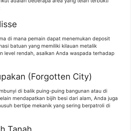
rikut adalah beberapa area yang telah terbukti
:
lisse
tama di mana pemain dapat menemukan deposit
rmasi batuan yang memiliki kilauan metalik
ain level rendah, asalkan Anda waspada terhadap
upakan (Forgotten City)
sembunyi di balik puing-puing bangunan atau di
elain mendapatkan bijih besi dari alam, Anda juga
usuh bertipe mekanik yang sering berpatroli di
ah Tanah