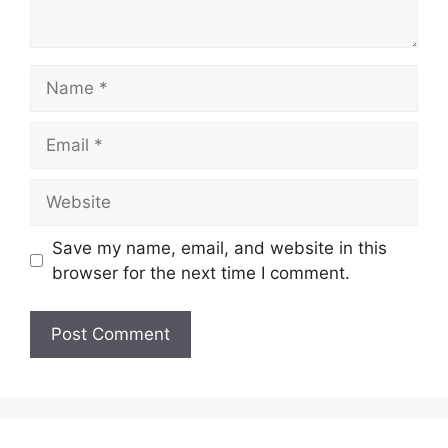
Name
Email
Website
Save my name, email, and website in this
browser for the next time I comment.