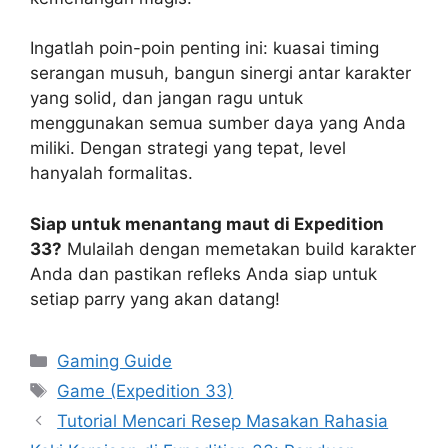
Ingatlah poin-poin penting ini: kuasai timing
serangan musuh, bangun sinergi antar karakter
yang solid, dan jangan ragu untuk
menggunakan semua sumber daya yang Anda
miliki. Dengan strategi yang tepat, level
hanyalah formalitas.
Siap untuk menantang maut di Expedition
33?
Mulailah dengan memetakan build karakter
Anda dan pastikan refleks Anda siap untuk
setiap parry yang akan datang!
Categories
Gaming Guide
Tags
Game (Expedition 33)
Tutorial Mencari Resep Masakan Rahasia