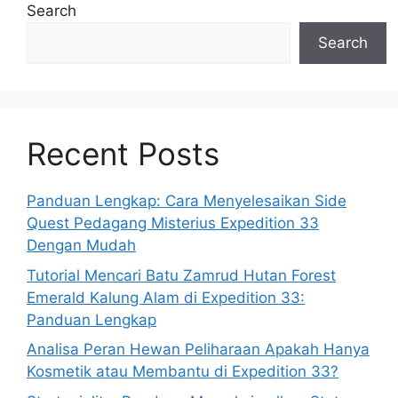
Search
Search
Recent Posts
Panduan Lengkap: Cara Menyelesaikan Side
Quest Pedagang Misterius Expedition 33
Dengan Mudah
Tutorial Mencari Batu Zamrud Hutan Forest
Emerald Kalung Alam di Expedition 33:
Panduan Lengkap
Analisa Peran Hewan Peliharaan Apakah Hanya
Kosmetik atau Membantu di Expedition 33?