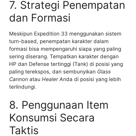
7. Strategi Penempatan
dan Formasi
Meskipun Expedition 33 menggunakan sistem
turn-based, penempatan karakter dalam
formasi bisa mempengaruhi siapa yang paling
sering diserang. Tempatkan karakter dengan
HP dan Defense tertinggi (Tank) di posisi yang
paling terekspos, dan sembunyikan
Glass
Cannon
atau
Healer
Anda di posisi yang lebih
terlindungi.
8. Penggunaan Item
Konsumsi Secara
Taktis