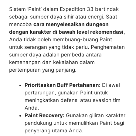
Sistem ‘Paint’ dalam Expedition 33 bertindak
sebagai sumber daya sihir atau energi. Saat
mencoba
cara menyelesaikan dungeon
dengan karakter di bawah level rekomendasi
,
Anda tidak boleh membuang-buang Paint
untuk serangan yang tidak perlu. Penghematan
sumber daya adalah pembeda antara
kemenangan dan kekalahan dalam
pertempuran yang panjang.
Prioritaskan Buff Pertahanan:
Di awal
pertarungan, gunakan Paint untuk
meningkatkan defensi atau evasion tim
Anda.
Paint Recovery:
Gunakan giliran karakter
pendukung untuk memulihkan Paint bagi
penyerang utama Anda.