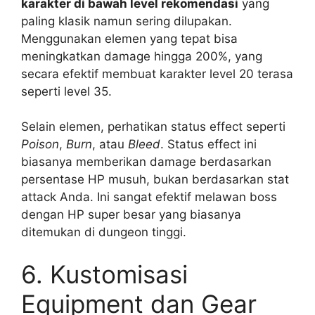
karakter di bawah level rekomendasi
yang
paling klasik namun sering dilupakan.
Menggunakan elemen yang tepat bisa
meningkatkan damage hingga 200%, yang
secara efektif membuat karakter level 20 terasa
seperti level 35.
Selain elemen, perhatikan status effect seperti
Poison
,
Burn
, atau
Bleed
. Status effect ini
biasanya memberikan damage berdasarkan
persentase HP musuh, bukan berdasarkan stat
attack Anda. Ini sangat efektif melawan boss
dengan HP super besar yang biasanya
ditemukan di dungeon tinggi.
6. Kustomisasi
Equipment dan Gear