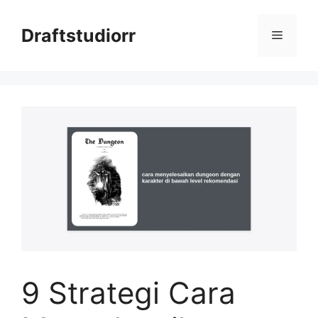
Skip
to
Draftstudiorr
Menu
content
9 Strategi Cara