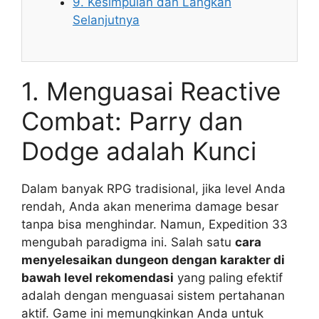
9. Kesimpulan dan Langkah
Selanjutnya
1. Menguasai Reactive
Combat: Parry dan
Dodge adalah Kunci
Dalam banyak RPG tradisional, jika level Anda
rendah, Anda akan menerima damage besar
tanpa bisa menghindar. Namun, Expedition 33
mengubah paradigma ini. Salah satu
cara
menyelesaikan dungeon dengan karakter di
bawah level rekomendasi
yang paling efektif
adalah dengan menguasai sistem pertahanan
aktif. Game ini memungkinkan Anda untuk