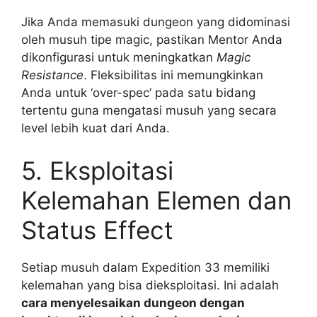
Jika Anda memasuki dungeon yang didominasi
oleh musuh tipe magic, pastikan Mentor Anda
dikonfigurasi untuk meningkatkan
Magic
Resistance
. Fleksibilitas ini memungkinkan
Anda untuk ‘over-spec’ pada satu bidang
tertentu guna mengatasi musuh yang secara
level lebih kuat dari Anda.
5. Eksploitasi
Kelemahan Elemen dan
Status Effect
Setiap musuh dalam Expedition 33 memiliki
kelemahan yang bisa dieksploitasi. Ini adalah
cara menyelesaikan dungeon dengan