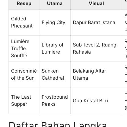
Resep
Utama
Visual
Gilded
Flying City
Dapur Barat Istana
Pheasant
p
Lumière
R
Library of
Sub-level 2, Ruang
Truffle
M
Lumière
Rahasia
Soufflé
g
R
Consommé
Sunken
Belakang Altar
E
of the Sun
Cathedral
Utama
The Last
Frostbound
Gua Kristal Biru
Supper
Peaks
Daftar Bahan Langka