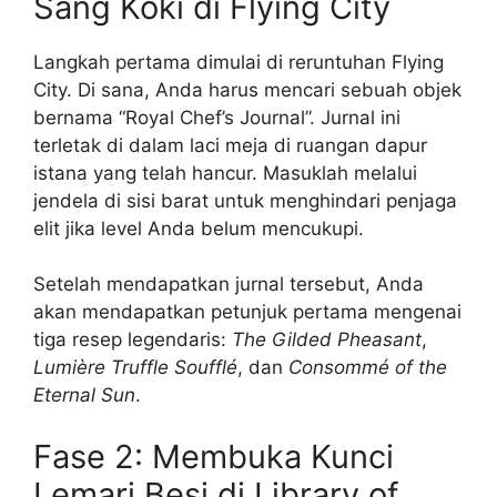
Sang Koki di Flying City
Langkah pertama dimulai di reruntuhan Flying
City. Di sana, Anda harus mencari sebuah objek
bernama “Royal Chef’s Journal”. Jurnal ini
terletak di dalam laci meja di ruangan dapur
istana yang telah hancur. Masuklah melalui
jendela di sisi barat untuk menghindari penjaga
elit jika level Anda belum mencukupi.
Setelah mendapatkan jurnal tersebut, Anda
akan mendapatkan petunjuk pertama mengenai
tiga resep legendaris:
The Gilded Pheasant
,
Lumière Truffle Soufflé
, dan
Consommé of the
Eternal Sun
.
Fase 2: Membuka Kunci
Lemari Besi di Library of