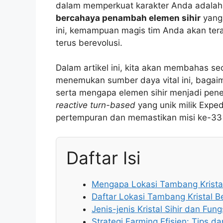
dalam memperkuat karakter Anda adal
bercahaya penambah elemen sihir
yang 
ini, kemampuan magis tim Anda akan te
terus berevolusi.
Dalam artikel ini, kita akan membahas s
menemukan sumber daya vital ini, bagai
serta mengapa elemen sihir menjadi pe
reactive turn-based
yang unik milik Exped
pertempuran dan memastikan misi ke-33 in
Daftar Isi
Mengapa Lokasi Tambang Krista
Daftar Lokasi Tambang Kristal 
Jenis-jenis Kristal Sihir dan Fun
Strategi Farming Efisien: Tips da