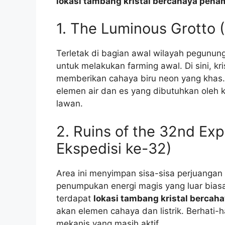
lokasi tambang kristal bercahaya pena
1. The Luminous Grotto 
Terletak di bagian awal wilayah pegunun
untuk melakukan farming awal. Di sini, kr
memberikan cahaya biru neon yang khas. L
elemen air dan es yang dibutuhkan oleh
lawan.
2. Ruins of the 32nd Ex
Ekspedisi ke-32)
Area ini menyimpan sisa-sisa perjuangan
penumpukan energi magis yang luar bias
terdapat
lokasi tambang kristal bercah
akan elemen cahaya dan listrik. Berhati-ha
mekanis yang masih aktif.