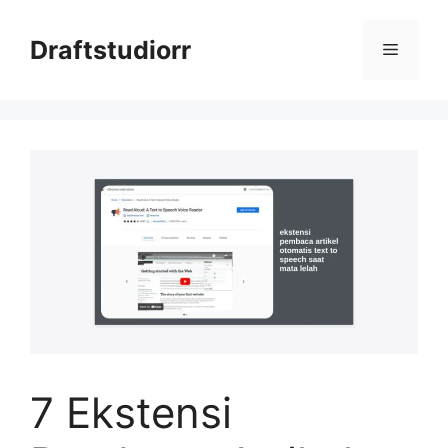
Skip
to
Draftstudiorr
Menu
content
7 Ekstensi