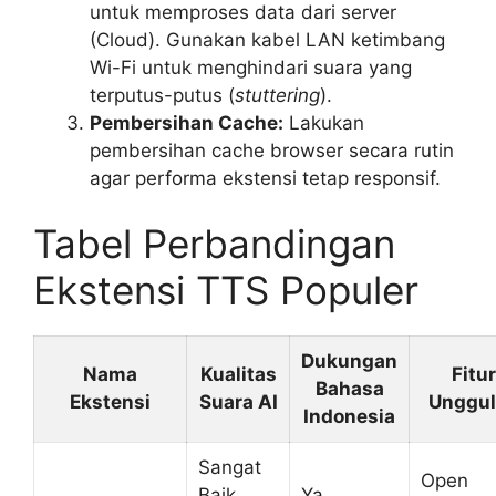
untuk memproses data dari server
(Cloud). Gunakan kabel LAN ketimbang
Wi-Fi untuk menghindari suara yang
terputus-putus (
stuttering
).
Pembersihan Cache:
Lakukan
pembersihan cache browser secara rutin
agar performa ekstensi tetap responsif.
Tabel Perbandingan
Ekstensi TTS Populer
Dukungan
Nama
Kualitas
Fitur
Bahasa
Ekstensi
Suara AI
Unggu
Indonesia
Sangat
Open
Baik
Ya