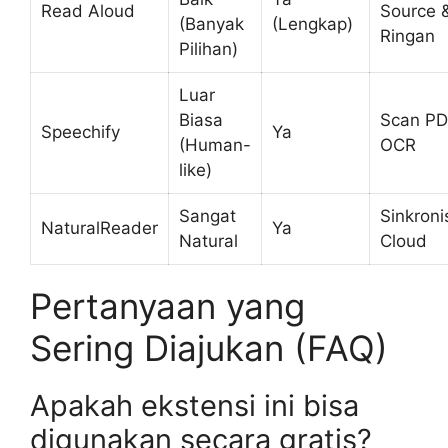
Read Aloud
Source 
(Banyak
(Lengkap)
Ringan
Pilihan)
Luar
Biasa
Scan PD
Speechify
Ya
(Human-
OCR
like)
Sangat
Sinkroni
NaturalReader
Ya
Natural
Cloud
Pertanyaan yang
Sering Diajukan (FAQ)
Apakah ekstensi ini bisa
digunakan secara gratis?