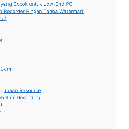
r yang Cocok untuk Low-End PC
n Recorder Ringan Tanpa Watermark
nd)
r
n Gem)
nggunaan Resource
ebelum Recording
)
r