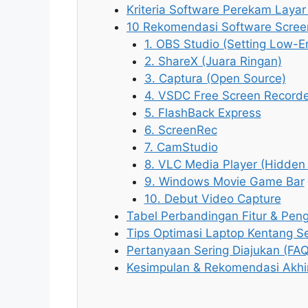
Kriteria Software Perekam Laya
10 Rekomendasi Software Scree
1. OBS Studio (Setting Low-E
2. ShareX (Juara Ringan)
3. Captura (Open Source)
4. VSDC Free Screen Recorde
5. FlashBack Express
6. ScreenRec
7. CamStudio
8. VLC Media Player (Hidde
9. Windows Movie Game Bar
10. Debut Video Capture
Tabel Perbandingan Fitur & Pe
Tips Optimasi Laptop Kentang S
Pertanyaan Sering Diajukan (FAQ
Kesimpulan & Rekomendasi Akhi