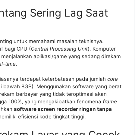
tang Sering Lag Saat
penting untuk memahami masalah teknisnya.
if bagi CPU (
Central Processing Unit
). Komputer
: menjalankan aplikasi/game yang sedang direkam
al-time
.
biasanya terdapat keterbatasan pada jumlah
core
(di bawah 8GB). Menggunakan software yang berat
rekam berbayar yang tidak teroptimasi akan
gga 100%, yang mengakibatkan fenomena
frame
tuhkan
software screen recorder ringan tanpa
miliki efisiensi kode tingkat tinggi.
erekam Layar yang Cocok