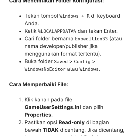
Cara Menemukan Folder Konfigurasi:
Tekan tombol
di keyboard
Windows + R
Anda.
Ketik
dan tekan Enter.
%LOCALAPPDATA%
Cari folder bernama
(atau
Expedition33
nama developer/publisher jika
menggunakan format tertentu).
Buka folder
>
>
Saved
Config
atau
.
WindowsNoEditor
Windows
Cara Memperbaiki File:
Klik kanan pada file
GameUserSettings.ini
dan pilih
Properties
.
Pastikan opsi
Read-only
di bagian
bawah
TIDAK
dicentang. Jika dicentang,