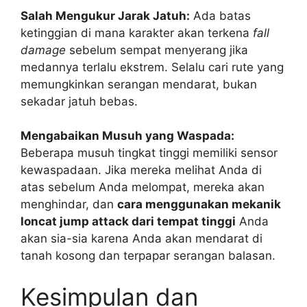
Salah Mengukur Jarak Jatuh:
Ada batas
ketinggian di mana karakter akan terkena
fall
damage
sebelum sempat menyerang jika
medannya terlalu ekstrem. Selalu cari rute yang
memungkinkan serangan mendarat, bukan
sekadar jatuh bebas.
Mengabaikan Musuh yang Waspada:
Beberapa musuh tingkat tinggi memiliki sensor
kewaspadaan. Jika mereka melihat Anda di
atas sebelum Anda melompat, mereka akan
menghindar, dan
cara menggunakan mekanik
loncat jump attack dari tempat tinggi
Anda
akan sia-sia karena Anda akan mendarat di
tanah kosong dan terpapar serangan balasan.
Kesimpulan dan