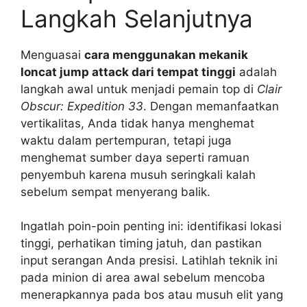
Langkah Selanjutnya
Menguasai
cara menggunakan mekanik
loncat jump attack dari tempat tinggi
adalah
langkah awal untuk menjadi pemain top di
Clair
Obscur: Expedition 33
. Dengan memanfaatkan
vertikalitas, Anda tidak hanya menghemat
waktu dalam pertempuran, tetapi juga
menghemat sumber daya seperti ramuan
penyembuh karena musuh seringkali kalah
sebelum sempat menyerang balik.
Ingatlah poin-poin penting ini: identifikasi lokasi
tinggi, perhatikan timing jatuh, dan pastikan
input serangan Anda presisi. Latihlah teknik ini
pada minion di area awal sebelum mencoba
menerapkannya pada bos atau musuh elit yang