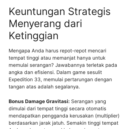
Keuntungan Strategis
Menyerang dari
Ketinggian
Mengapa Anda harus repot-repot mencari
tempat tinggi atau memanjat hanya untuk
memulai serangan? Jawabannya terletak pada
angka dan efisiensi. Dalam game sesulit
Expedition 33, memulai pertarungan dengan
tangan atas adalah segalanya.
Bonus Damage Gravitasi:
Serangan yang
dimulai dari tempat tinggi secara otomatis
mendapatkan pengganda kerusakan (multiplier)
berdasarkan jarak jatuh. Semakin tinggi tempat