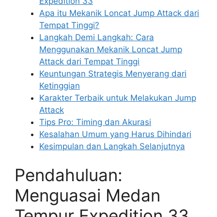
Expedition 33
Apa itu Mekanik Loncat Jump Attack dari
Tempat Tinggi?
Langkah Demi Langkah: Cara
Menggunakan Mekanik Loncat Jump
Attack dari Tempat Tinggi
Keuntungan Strategis Menyerang dari
Ketinggian
Karakter Terbaik untuk Melakukan Jump
Attack
Tips Pro: Timing dan Akurasi
Kesalahan Umum yang Harus Dihindari
Kesimpulan dan Langkah Selanjutnya
Pendahuluan:
Menguasai Medan
Tempur Expedition 33