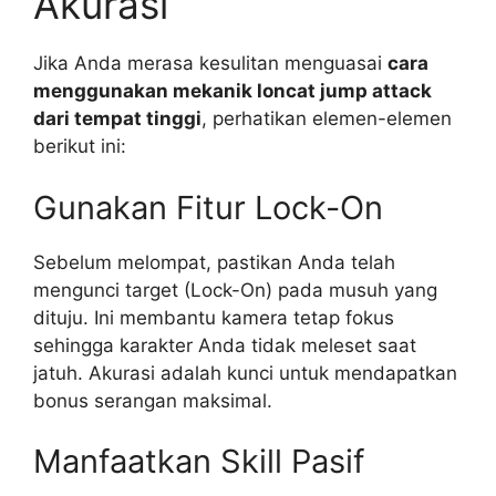
Akurasi
Jika Anda merasa kesulitan menguasai
cara
menggunakan mekanik loncat jump attack
dari tempat tinggi
, perhatikan elemen-elemen
berikut ini:
Gunakan Fitur Lock-On
Sebelum melompat, pastikan Anda telah
mengunci target (Lock-On) pada musuh yang
dituju. Ini membantu kamera tetap fokus
sehingga karakter Anda tidak meleset saat
jatuh. Akurasi adalah kunci untuk mendapatkan
bonus serangan maksimal.
Manfaatkan Skill Pasif