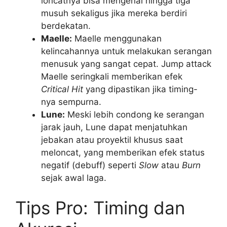
loncatnya bisa mengenai hingga tiga
musuh sekaligus jika mereka berdiri
berdekatan.
Maelle:
Maelle menggunakan
kelincahannya untuk melakukan serangan
menusuk yang sangat cepat. Jump attack
Maelle seringkali memberikan efek
Critical Hit
yang dipastikan jika timing-
nya sempurna.
Lune:
Meski lebih condong ke serangan
jarak jauh, Lune dapat menjatuhkan
jebakan atau proyektil khusus saat
meloncat, yang memberikan efek status
negatif (debuff) seperti
Slow
atau
Burn
sejak awal laga.
Tips Pro: Timing dan