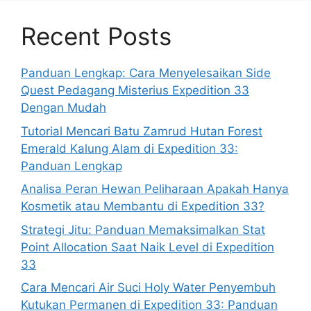
Recent Posts
Panduan Lengkap: Cara Menyelesaikan Side
Quest Pedagang Misterius Expedition 33
Dengan Mudah
Tutorial Mencari Batu Zamrud Hutan Forest
Emerald Kalung Alam di Expedition 33:
Panduan Lengkap
Analisa Peran Hewan Peliharaan Apakah Hanya
Kosmetik atau Membantu di Expedition 33?
Strategi Jitu: Panduan Memaksimalkan Stat
Point Allocation Saat Naik Level di Expedition
33
Cara Mencari Air Suci Holy Water Penyembuh
Kutukan Permanen di Expedition 33: Panduan