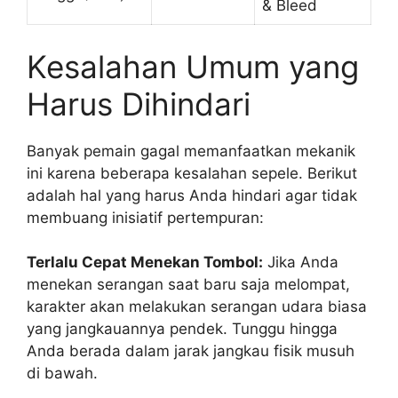
& Bleed
Kesalahan Umum yang
Harus Dihindari
Banyak pemain gagal memanfaatkan mekanik
ini karena beberapa kesalahan sepele. Berikut
adalah hal yang harus Anda hindari agar tidak
membuang inisiatif pertempuran:
Terlalu Cepat Menekan Tombol:
Jika Anda
menekan serangan saat baru saja melompat,
karakter akan melakukan serangan udara biasa
yang jangkauannya pendek. Tunggu hingga
Anda berada dalam jarak jangkau fisik musuh
di bawah.