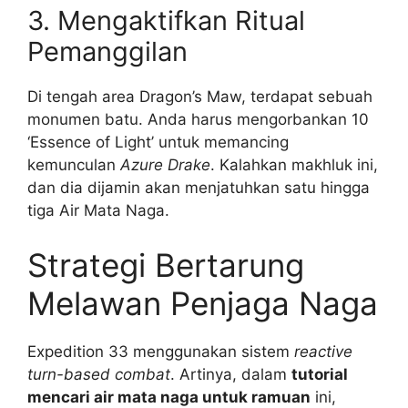
3. Mengaktifkan Ritual
Pemanggilan
Di tengah area Dragon’s Maw, terdapat sebuah
monumen batu. Anda harus mengorbankan 10
‘Essence of Light’ untuk memancing
kemunculan
Azure Drake
. Kalahkan makhluk ini,
dan dia dijamin akan menjatuhkan satu hingga
tiga Air Mata Naga.
Strategi Bertarung
Melawan Penjaga Naga
Expedition 33 menggunakan sistem
reactive
turn-based combat
. Artinya, dalam
tutorial
mencari air mata naga untuk ramuan
ini,