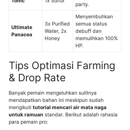
Tonic
1x Sulfur
party.
Menyembuhkan
3x Purified
semua status
Ultimate
Water, 2x
debuff dan
Panacea
Honey
memulihkan 100%
HP.
Tips Optimasi Farming
& Drop Rate
Banyak pemain mengeluhkan sulitnya
mendapatkan bahan ini meskipun sudah
mengikuti
tutorial mencari air mata naga
untuk ramuan
standar. Berikut adalah rahasia
para pemain pro: