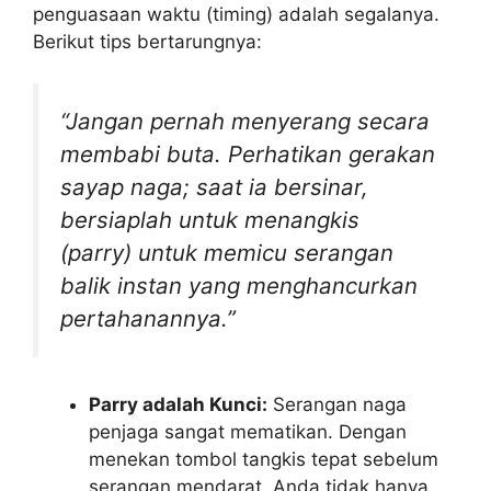
penguasaan waktu (timing) adalah segalanya.
Berikut tips bertarungnya:
“Jangan pernah menyerang secara
membabi buta. Perhatikan gerakan
sayap naga; saat ia bersinar,
bersiaplah untuk menangkis
(parry) untuk memicu serangan
balik instan yang menghancurkan
pertahanannya.”
Parry adalah Kunci:
Serangan naga
penjaga sangat mematikan. Dengan
menekan tombol tangkis tepat sebelum
serangan mendarat, Anda tidak hanya