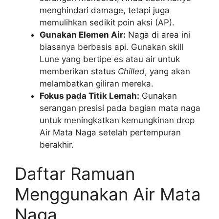
menghindari damage, tetapi juga
memulihkan sedikit poin aksi (AP).
Gunakan Elemen Air:
Naga di area ini
biasanya berbasis api. Gunakan skill
Lune yang bertipe es atau air untuk
memberikan status
Chilled
, yang akan
melambatkan giliran mereka.
Fokus pada Titik Lemah:
Gunakan
serangan presisi pada bagian mata naga
untuk meningkatkan kemungkinan drop
Air Mata Naga setelah pertempuran
berakhir.
Daftar Ramuan
Menggunakan Air Mata
Naga