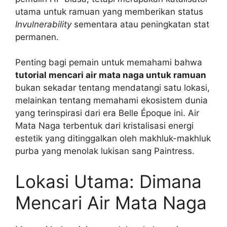
utama untuk ramuan yang memberikan status
Invulnerability
sementara atau peningkatan stat
permanen.
Penting bagi pemain untuk memahami bahwa
tutorial mencari air mata naga untuk ramuan
bukan sekadar tentang mendatangi satu lokasi,
melainkan tentang memahami ekosistem dunia
yang terinspirasi dari era Belle Époque ini. Air
Mata Naga terbentuk dari kristalisasi energi
estetik yang ditinggalkan oleh makhluk-makhluk
purba yang menolak lukisan sang Paintress.
Lokasi Utama: Dimana
Mencari Air Mata Naga