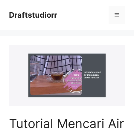
Skip
to
Draftstudiorr
Menu
content
Tutorial Mencari Air