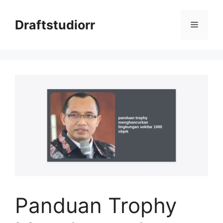
Skip
to
Draftstudiorr
Menu
content
Panduan Trophy