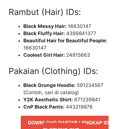
Rambut (Hair) IDs:
Black Messy Hair:
16630147
Black Fluffy Hair:
4399841377
Beautiful Hair for Beautiful People:
16630147
Coolest Girl Hair:
24915663
Pakaian (Clothing) IDs:
Black Grunge Hoodie:
591234567
(Contoh, cari di catalog)
Y2K Aesthetic Shirt:
671239841
CnP Black Pants:
443219876
DOWNLOAD DAFTAR LENGKAP ID