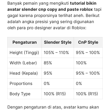
Banyak pemain yang mengikuti
tutorial bikin
avatar slender cnp copy and paste roblox
tapi
gagal karena proporsinya terlihat aneh. Berikut
adalah angka presisi yang sering digunakan
oleh para pro designer avatar di Roblox:
Pengaturan
Slender Style
CnP Style
Height (Tinggi)
105% – 110%
95% – 100%
Width (Lebar)
85%
100%
Head (Kepala)
95%
95% – 100%
Proportions
0%
0%
Body Type
100% (R15)
100% (R15)
Dengan pengaturan di atas, avatar kamu akan