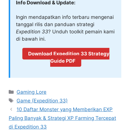
Info Download & Update:
Ingin mendapatkan info terbaru mengenai
tanggal rilis dan panduan strategi
Expedition 33
? Unduh toolkit pemain kami
di bawah ini.
Download Expedition 33 Strategy
Guide PDF
Categories
Gaming Lore
Tags
Game (Expedition 33)
10 Daftar Monster yang Memberikan EXP
Paling Banyak & Strategi XP Farming Tercepat
di Expedition 33