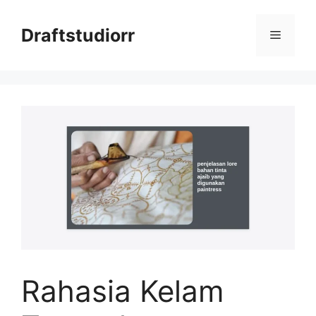
Skip
to
Draftstudiorr
Menu
content
Rahasia Kelam