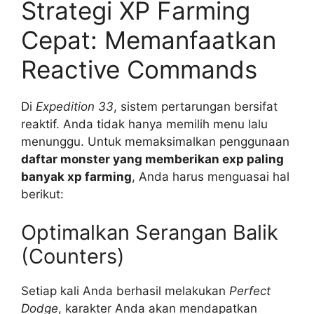
Strategi XP Farming
Cepat: Memanfaatkan
Reactive Commands
Di
Expedition 33
, sistem pertarungan bersifat
reaktif. Anda tidak hanya memilih menu lalu
menunggu. Untuk memaksimalkan penggunaan
daftar monster yang memberikan exp paling
banyak xp farming
, Anda harus menguasai hal
berikut:
Optimalkan Serangan Balik
(Counters)
Setiap kali Anda berhasil melakukan
Perfect
Dodge
, karakter Anda akan mendapatkan