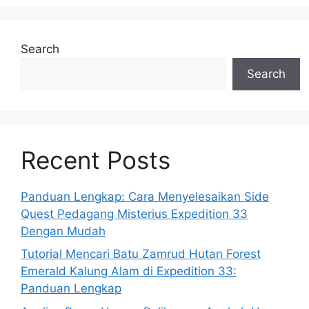
Search
Search
Recent Posts
Panduan Lengkap: Cara Menyelesaikan Side
Quest Pedagang Misterius Expedition 33
Dengan Mudah
Tutorial Mencari Batu Zamrud Hutan Forest
Emerald Kalung Alam di Expedition 33:
Panduan Lengkap