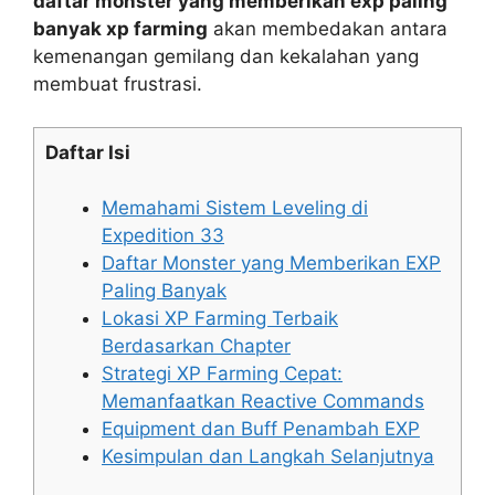
daftar monster yang memberikan exp paling
banyak xp farming
akan membedakan antara
kemenangan gemilang dan kekalahan yang
membuat frustrasi.
Daftar Isi
Memahami Sistem Leveling di
Expedition 33
Daftar Monster yang Memberikan EXP
Paling Banyak
Lokasi XP Farming Terbaik
Berdasarkan Chapter
Strategi XP Farming Cepat:
Memanfaatkan Reactive Commands
Equipment dan Buff Penambah EXP
Kesimpulan dan Langkah Selanjutnya