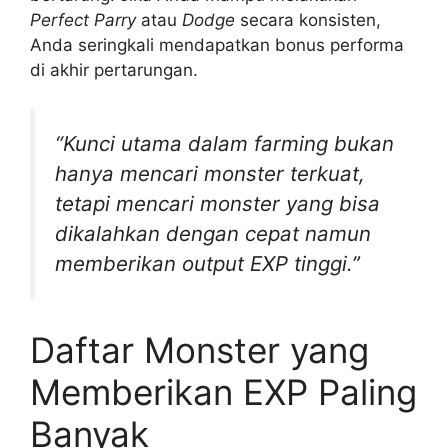
Perfect Parry
atau
Dodge
secara konsisten,
Anda seringkali mendapatkan bonus performa
di akhir pertarungan.
“Kunci utama dalam farming bukan
hanya mencari monster terkuat,
tetapi mencari monster yang bisa
dikalahkan dengan cepat namun
memberikan output EXP tinggi.”
Daftar Monster yang
Memberikan EXP Paling
Banyak