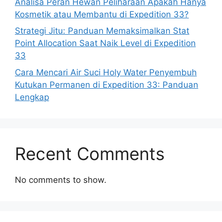
Analisa Peran Hewan Peliharaan Apakah Hanya
Kosmetik atau Membantu di Expedition 33?
Strategi Jitu: Panduan Memaksimalkan Stat
Point Allocation Saat Naik Level di Expedition
33
Cara Mencari Air Suci Holy Water Penyembuh
Kutukan Permanen di Expedition 33: Panduan
Lengkap
Recent Comments
No comments to show.