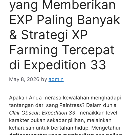
yang Memberikan
EXP Paling Banyak
& Strategi XP
Farming Tercepat
di Expedition 33
May 8, 2026
by
admin
Apakah Anda merasa kewalahan menghadapi
tantangan dari sang Paintress? Dalam dunia
Clair Obscur: Expedition 33
, menaikkan level
karakter bukan sekadar pilihan, melainkan
keharusan untuk bertahan hidup. Mengetahui