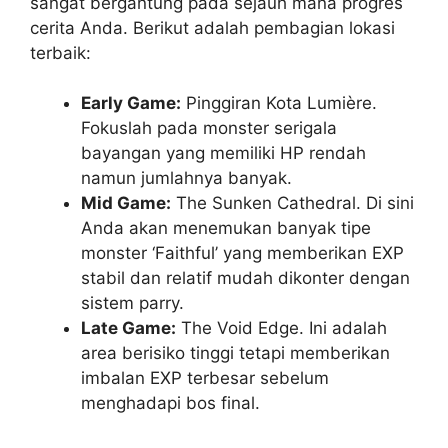
sangat bergantung pada sejauh mana progres
cerita Anda. Berikut adalah pembagian lokasi
terbaik:
Early Game:
Pinggiran Kota Lumière.
Fokuslah pada monster serigala
bayangan yang memiliki HP rendah
namun jumlahnya banyak.
Mid Game:
The Sunken Cathedral. Di sini
Anda akan menemukan banyak tipe
monster ‘Faithful’ yang memberikan EXP
stabil dan relatif mudah dikonter dengan
sistem parry.
Late Game:
The Void Edge. Ini adalah
area berisiko tinggi tetapi memberikan
imbalan EXP terbesar sebelum
menghadapi bos final.