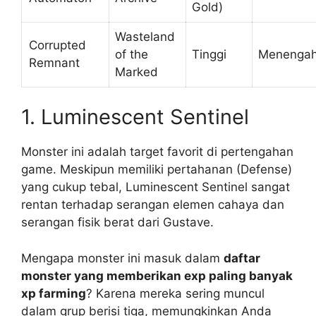
Gold)
Wasteland
Corrupted
of the
Tinggi
Menenga
Remnant
Marked
1. Luminescent Sentinel
Monster ini adalah target favorit di pertengahan
game. Meskipun memiliki pertahanan (Defense)
yang cukup tebal, Luminescent Sentinel sangat
rentan terhadap serangan elemen cahaya dan
serangan fisik berat dari Gustave.
Mengapa monster ini masuk dalam
daftar
monster yang memberikan exp paling banyak
xp farming
? Karena mereka sering muncul
dalam grup berisi tiga, memungkinkan Anda