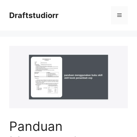
Skip
to
Draftstudiorr
Menu
content
Panduan