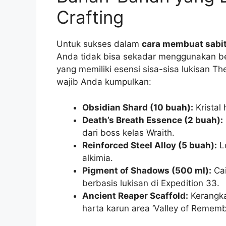
Crafting
Untuk sukses dalam
cara membuat sabit
Anda tidak bisa sekadar menggunakan bes
yang memiliki esensi sisa-sisa lukisan Th
wajib Anda kumpulkan:
Obsidian Shard (10 buah):
Kristal
Death’s Breath Essence (2 buah):
dari boss kelas Wraith.
Reinforced Steel Alloy (5 buah):
Lo
alkimia.
Pigment of Shadows (500 ml):
Cai
berbasis lukisan di Expedition 33.
Ancient Reaper Scaffold:
Kerangka
harta karun area ‘Valley of Rememb