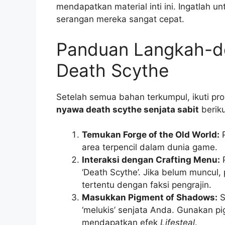
mendapatkan material inti ini. Ingatlah u
serangan mereka sangat cepat.
Panduan Langkah-
Death Scythe
Setelah semua bahan terkumpul, ikuti pr
nyawa death scythe senjata sabit
berikut
Temukan Forge of the Old World:
P
area terpencil dalam dunia game.
Interaksi dengan Crafting Menu:
P
‘Death Scythe’. Jika belum muncul,
tertentu dengan faksi pengrajin.
Masukkan Pigment of Shadows:
S
‘melukis’ senjata Anda. Gunakan pi
mendapatkan efek
Lifesteal
.