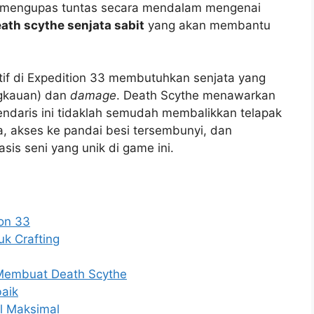
kan mengupas tuntas secara mendalam mengenai
th scythe senjata sabit
yang akan membantu
f di Expedition 33 membutuhkan senjata yang
gkauan) dan
damage
. Death Scythe menawarkan
daris ini tidaklah semudah membalikkan telapak
, akses ke pandai besi tersembunyi, dan
is seni yang unik di game ini.
on 33
k Crafting
Membuat Death Scythe
baik
l Maksimal