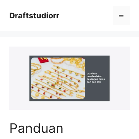
Skip
to
Draftstudiorr
Menu
content
Panduan