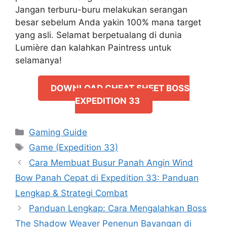
Jangan terburu-buru melakukan serangan
besar sebelum Anda yakin 100% mana target
yang asli. Selamat berpetualang di dunia
Lumière dan kalahkan Paintress untuk
selamanya!
DOWNLOAD CHEAT SHEET BOSS
EXPEDITION 33
Categories
Gaming Guide
Tags
Game (Expedition 33)
Cara Membuat Busur Panah Angin Wind
Bow Panah Cepat di Expedition 33: Panduan
Lengkap & Strategi Combat
Panduan Lengkap: Cara Mengalahkan Boss
The Shadow Weaver Penenun Bayangan di