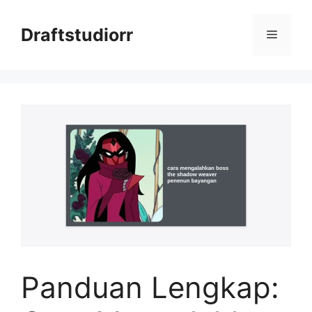
Skip
to
Draftstudiorr
Menu
content
Panduan Lengkap: