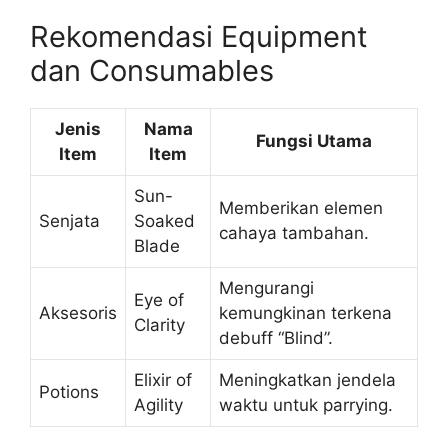
Rekomendasi Equipment
dan Consumables
Jenis
Nama
Fungsi Utama
Item
Item
Sun-
Memberikan elemen
Senjata
Soaked
cahaya tambahan.
Blade
Mengurangi
Eye of
Aksesoris
kemungkinan terkena
Clarity
debuff “Blind”.
Elixir of
Meningkatkan jendela
Potions
Agility
waktu untuk parrying.