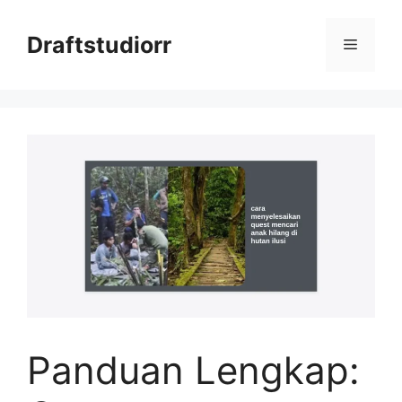
Skip
to
Draftstudiorr
Menu
content
Panduan Lengkap: