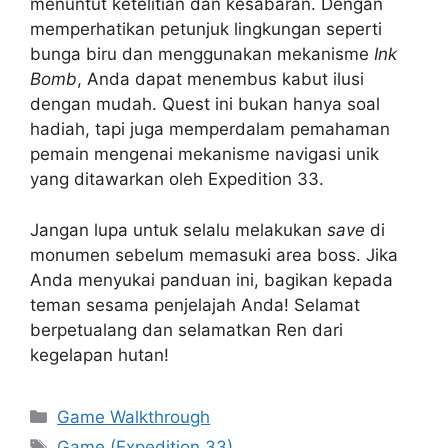
menuntut ketelitian dan kesabaran. Dengan
memperhatikan petunjuk lingkungan seperti
bunga biru dan menggunakan mekanisme
Ink
Bomb
, Anda dapat menembus kabut ilusi
dengan mudah. Quest ini bukan hanya soal
hadiah, tapi juga memperdalam pemahaman
pemain mengenai mekanisme navigasi unik
yang ditawarkan oleh Expedition 33.
Jangan lupa untuk selalu melakukan
save
di
monumen sebelum memasuki area boss. Jika
Anda menyukai panduan ini, bagikan kepada
teman sesama penjelajah Anda! Selamat
berpetualang dan selamatkan Ren dari
kegelapan hutan!
Categories
Game Walkthrough
Tags
Game (Expedition 33)