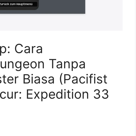
p: Cara
Dungeon Tanpa
r Biasa (Pacifist
scur: Expedition 33