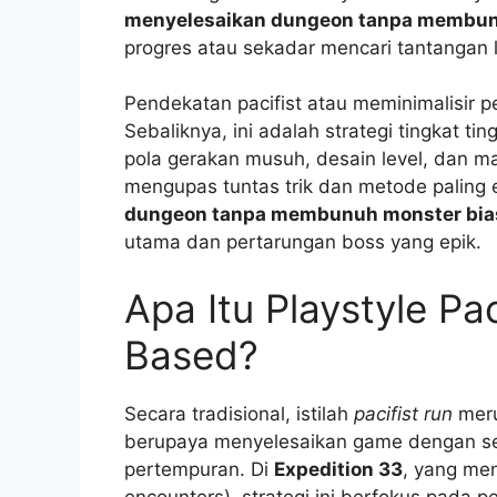
menyelesaikan dungeon tanpa membunu
progres atau sekadar mencari tantangan
Pendekatan pacifist atau meminimalisir 
Sebaliknya, ini adalah strategi tingkat
pola gerakan musuh, desain level, dan man
mengupas tuntas trik dan metode paling
dungeon tanpa membunuh monster bias
utama dan pertarungan boss yang epik.
Apa Itu Playstyle Pa
Based?
Secara tradisional, istilah
pacifist run
meru
berupaya menyelesaikan game dengan s
pertempuran. Di
Expedition 33
, yang me
encounters), strategi ini berfokus pada p