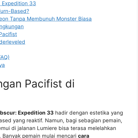
 Expedition 33
 Turn-Based?
geon Tanpa Membunuh Monster Biasa
ingkungan
acifist
derleveled
FAQ)
ya
gan Pacifist di
Obscur: Expedition 33
hadir dengan estetika yang
based yang reaktif. Namun, bagi sebagian pemain,
mui di jalanan Lumiere bisa terasa melelahkan
 Banyak pemain mulai mencari
cara