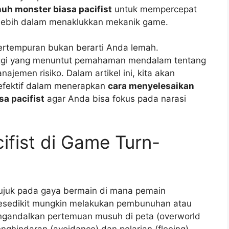
h monster biasa pacifist
untuk mempercepat
 lebih dalam menaklukkan mekanik game.
pertempuran bukan berarti Anda lemah.
 tinggi yang menuntut pemahaman mendalam tentang
ajemen risiko. Dalam artikel ini, kita akan
 efektif dalam menerapkan
cara menyelesaikan
a pacifist
agar Anda bisa fokus pada narasi
cifist di Game Turn-
juk pada gaya bermain di mana pemain
esedikit mungkin melakukan pembunuhan atau
ngandalkan pertemuan musuh di peta (overworld
enghindaran (avoidance) dan pelarian (fleeing).