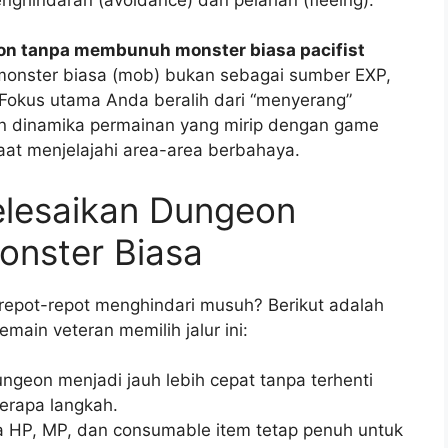
on tanpa membunuh monster biasa pacifist
nster biasa (mob) bukan sebagai sumber EXP,
 Fokus utama Anda beralih dari “menyerang”
an dinamika permainan yang mirip dengan game
at menjelajahi area-area berbahaya.
lesaikan Dungeon
nster Biasa
epot-repot menghindari musuh? Berikut adalah
ain veteran memilih jalur ini:
geon menjadi jauh lebih cepat tanpa terhenti
berapa langkah.
 HP, MP, dan consumable item tetap penuh untuk