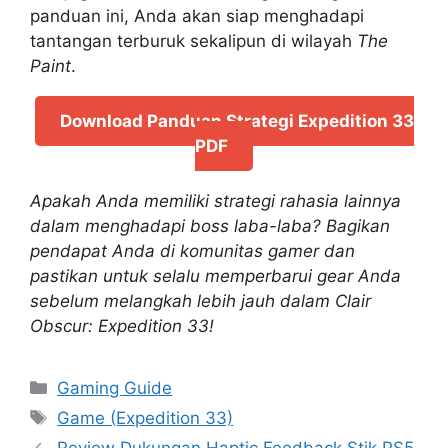
panduan ini, Anda akan siap menghadapi
tantangan terburuk sekalipun di wilayah
The
Paint
.
Download Panduan Strategi Expedition 33
PDF
Apakah Anda memiliki strategi rahasia lainnya
dalam menghadapi boss laba-laba? Bagikan
pendapat Anda di komunitas gamer dan
pastikan untuk selalu memperbarui gear Anda
sebelum melangkah lebih jauh dalam Clair
Obscur: Expedition 33!
Categories
Gaming Guide
Tags
Game (Expedition 33)
Review Dukungan Haptic Feedback Stik PS5