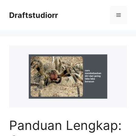
Skip
to
Draftstudiorr
Menu
content
Panduan Lengkap: