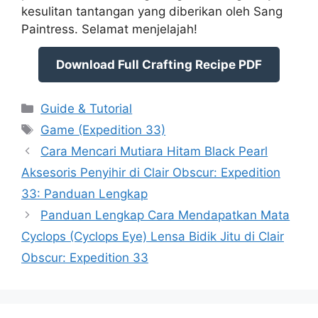
kesulitan tantangan yang diberikan oleh Sang
Paintress. Selamat menjelajah!
Download Full Crafting Recipe PDF
Categories
Guide & Tutorial
Tags
Game (Expedition 33)
Cara Mencari Mutiara Hitam Black Pearl
Aksesoris Penyihir di Clair Obscur: Expedition
33: Panduan Lengkap
Panduan Lengkap Cara Mendapatkan Mata
Cyclops (Cyclops Eye) Lensa Bidik Jitu di Clair
Obscur: Expedition 33