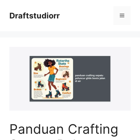
Skip
to
Draftstudiorr
Menu
content
Panduan Crafting