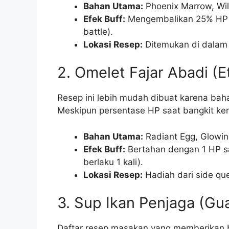
Bahan Utama:
Phoenix Marrow, Wil
Efek Buff:
Mengembalikan 25% HP sa
battle).
Lokasi Resep:
Ditemukan di dalam p
2. Omelet Fajar Abadi (
Resep ini lebih mudah dibuat karena bah
Meskipun persentase HP saat bangkit kemb
Bahan Utama:
Radiant Egg, Glowin
Efek Buff:
Bertahan dengan 1 HP s
berlaku 1 kali).
Lokasi Resep:
Hadiah dari side que
3. Sup Ikan Penjaga (Gu
Daftar resep masakan yang memberikan bu