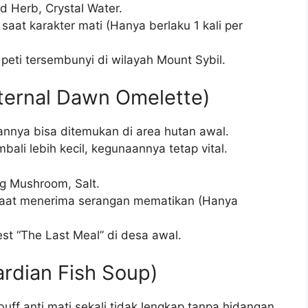
d Herb, Crystal Water.
at karakter mati (Hanya berlaku 1 kali per
eti tersembunyi di wilayah Mount Sybil.
Eternal Dawn Omelette)
annya bisa ditemukan di area hutan awal.
ali lebih kecil, kegunaannya tetap vital.
g Mushroom, Salt.
aat menerima serangan mematikan (Hanya
st “The Last Meal” di desa awal.
ardian Fish Soup)
ff anti mati sekali tidak lengkap tanpa hidangan