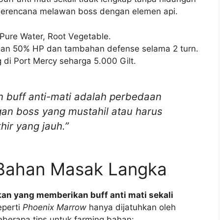
da berencana melawan boss dengan elemen api.
Pure Water, Root Vegetable.
gan 50% HP dan tambahan defense selama 2 turn.
 di Port Mercy seharga 5.000 Gilt.
buff anti-mati adalah perbedaan
n boss yang mustahil atau harus
hir yang jauh.”
Bahan Masak Langka
an yang memberikan buff anti mati sekali
eperti
Phoenix Marrow
hanya dijatuhkan oleh
 beberapa tips untuk farming bahan: