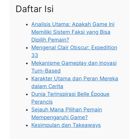
Daftar Isi
Analisis Utama: Apakah Game Ini
Memiliki Sistem Faksi yang Bisa
Dipilih Pemain?
Mengenal Clair Obscur: Expedition
33
Mekanisme Gameplay dan Inovasi
Turn-Based
Karakter Utama dan Peran Mereka
dalam Cerita
Dunia Terinspirasi Belle Époque
Perancis
Sejauh Mana Pilihan Pemain
Mempengaruhi Game?
Kesimpulan dan Takeaways