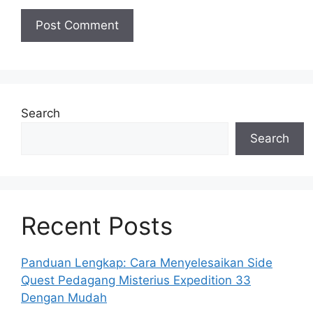
Search
Search
Recent Posts
Panduan Lengkap: Cara Menyelesaikan Side
Quest Pedagang Misterius Expedition 33
Dengan Mudah