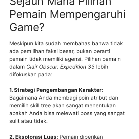
Sejauh Mana Pilihan
Pemain Mempengaruhi
Game?
Meskipun kita sudah membahas bahwa tidak
ada pemilihan faksi besar, bukan berarti
pemain tidak memiliki agensi. Pilihan pemain
dalam
Clair Obscur: Expedition 33
lebih
difokuskan pada:
1. Strategi Pengembangan Karakter:
Bagaimana Anda membagi poin atribut dan
memilih skill tree akan sangat menentukan
apakah Anda bisa melewati boss yang sangat
sulit atau tidak.
2. Eksplorasi Luas:
Pemain diberikan