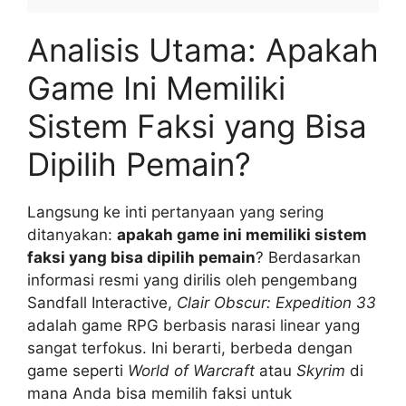
Analisis Utama: Apakah
Game Ini Memiliki
Sistem Faksi yang Bisa
Dipilih Pemain?
Langsung ke inti pertanyaan yang sering
ditanyakan:
apakah game ini memiliki sistem
faksi yang bisa dipilih pemain
? Berdasarkan
informasi resmi yang dirilis oleh pengembang
Sandfall Interactive,
Clair Obscur: Expedition 33
adalah game RPG berbasis narasi linear yang
sangat terfokus. Ini berarti, berbeda dengan
game seperti
World of Warcraft
atau
Skyrim
di
mana Anda bisa memilih faksi untuk