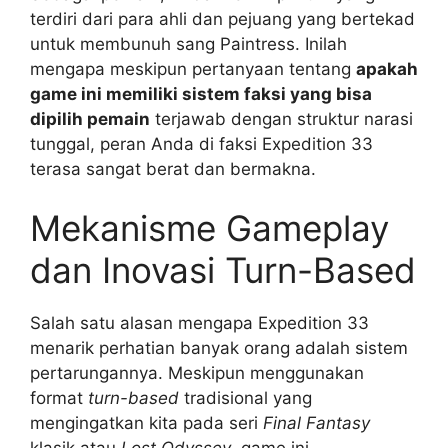
terdiri dari para ahli dan pejuang yang bertekad
untuk membunuh sang Paintress. Inilah
mengapa meskipun pertanyaan tentang
apakah
game ini memiliki sistem faksi yang bisa
dipilih pemain
terjawab dengan struktur narasi
tunggal, peran Anda di faksi Expedition 33
terasa sangat berat dan bermakna.
Mekanisme Gameplay
dan Inovasi Turn-Based
Salah satu alasan mengapa Expedition 33
menarik perhatian banyak orang adalah sistem
pertarungannya. Meskipun menggunakan
format
turn-based
tradisional yang
mengingatkan kita pada seri
Final Fantasy