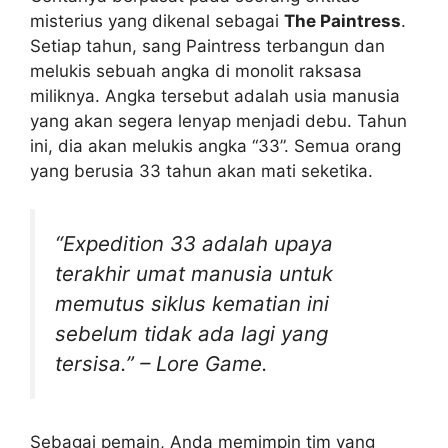
misterius yang dikenal sebagai
The Paintress
.
Setiap tahun, sang Paintress terbangun dan
melukis sebuah angka di monolit raksasa
miliknya. Angka tersebut adalah usia manusia
yang akan segera lenyap menjadi debu. Tahun
ini, dia akan melukis angka “33”. Semua orang
yang berusia 33 tahun akan mati seketika.
“Expedition 33 adalah upaya
terakhir umat manusia untuk
memutus siklus kematian ini
sebelum tidak ada lagi yang
tersisa.” – Lore Game.
Sebagai pemain, Anda memimpin tim yang