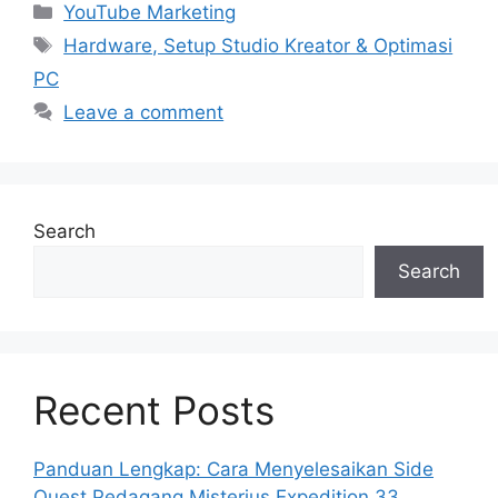
Categories
YouTube Marketing
Tags
Hardware, Setup Studio Kreator & Optimasi
PC
Leave a comment
Search
Search
Recent Posts
Panduan Lengkap: Cara Menyelesaikan Side
Quest Pedagang Misterius Expedition 33