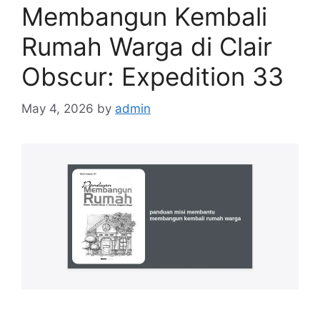
Membangun Kembali
Rumah Warga di Clair
Obscur: Expedition 33
May 4, 2026
by
admin