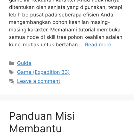
ditentukan oleh senjata yang digunakan, tetapi
lebih berpusat pada seberapa efisien Anda
mengembangkan pohon keahlian masing-
masing karakter. Memahami tutorial membuka
semua node di skill tree pohon keahlian adalah
kunci mutlak untuk bertahan …
Read more
Categories
Guide
Tags
Game (Expedition 33)
Leave a comment
Panduan Misi
Membantu