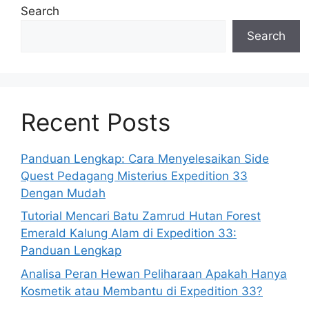
Search
Search
Recent Posts
Panduan Lengkap: Cara Menyelesaikan Side
Quest Pedagang Misterius Expedition 33
Dengan Mudah
Tutorial Mencari Batu Zamrud Hutan Forest
Emerald Kalung Alam di Expedition 33:
Panduan Lengkap
Analisa Peran Hewan Peliharaan Apakah Hanya
Kosmetik atau Membantu di Expedition 33?