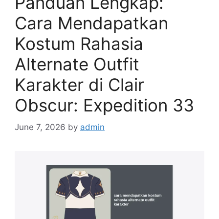
Panduan Lengkap:
Cara Mendapatkan
Kostum Rahasia
Alternate Outfit
Karakter di Clair
Obscur: Expedition 33
June 7, 2026
by
admin