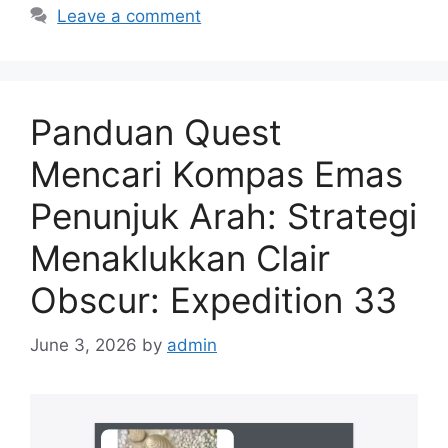
Leave a comment
Panduan Quest
Mencari Kompas Emas
Penunjuk Arah: Strategi
Menaklukkan Clair
Obscur: Expedition 33
June 3, 2026
by
admin