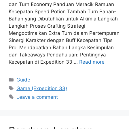
dan Turn Economy Panduan Meracik Ramuan
Kecepatan Speed Potion Tambah Turn Bahan-
Bahan yang Dibutuhkan untuk Alkimia Langkah-
Langkah Proses Crafting Strategi
Mengoptimalkan Extra Turn dalam Pertempuran
Sinergi Karakter dengan Buff Kecepatan Tips
Pro: Mendapatkan Bahan Langka Kesimpulan
dan Takeaways Pendahuluan: Pentingnya
Kecepatan di Expedition 33 …
Read more
Categories
Guide
Tags
Game (Expedition 33)
Leave a comment