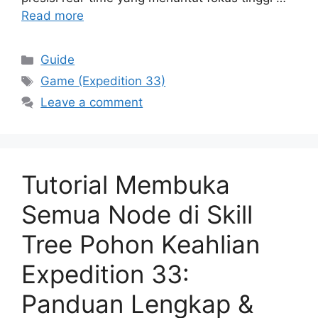
Read more
Categories
Guide
Tags
Game (Expedition 33)
Leave a comment
Tutorial Membuka
Semua Node di Skill
Tree Pohon Keahlian
Expedition 33:
Panduan Lengkap &