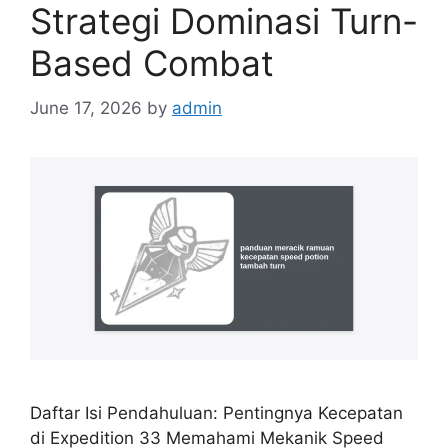
Strategi Dominasi Turn-
Based Combat
June 17, 2026
by
admin
Daftar Isi Pendahuluan: Pentingnya Kecepatan
di Expedition 33 Memahami Mekanik Speed