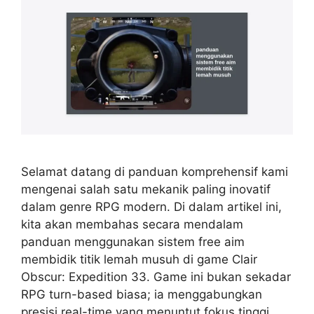
Selamat datang di panduan komprehensif kami
mengenai salah satu mekanik paling inovatif
dalam genre RPG modern. Di dalam artikel ini,
kita akan membahas secara mendalam
panduan menggunakan sistem free aim
membidik titik lemah musuh di game Clair
Obscur: Expedition 33. Game ini bukan sekadar
RPG turn-based biasa; ia menggabungkan
presisi real-time yang menuntut fokus tinggi …