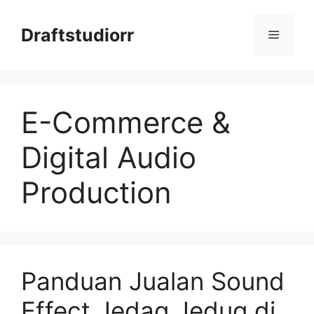
Skip
to
Draftstudiorr
Menu
content
E-Commerce &
Digital Audio
Production
Panduan Jualan Sound
Effect Jedag Jedug di