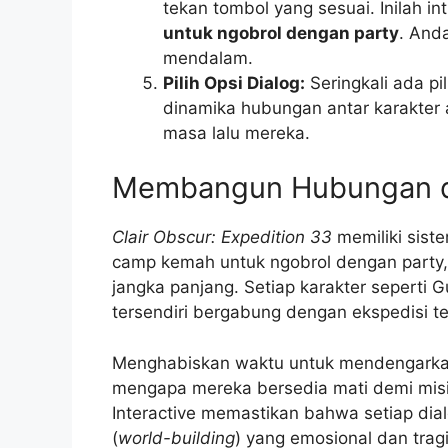
tekan tombol yang sesuai. Inilah int
untuk ngobrol dengan party
. And
mendalam.
Pilih Opsi Dialog:
Seringkali ada pi
dinamika hubungan antar karakter
masa lalu mereka.
Membangun Hubungan da
Clair Obscur: Expedition 33
memiliki sist
camp kemah untuk ngobrol dengan party
jangka panjang. Setiap karakter seperti G
tersendiri bergabung dengan ekspedisi ter
Menghabiskan waktu untuk mendengarkan
mengapa mereka bersedia mati demi misi in
Interactive memastikan bahwa setiap di
(
world-building
) yang emosional dan tragi