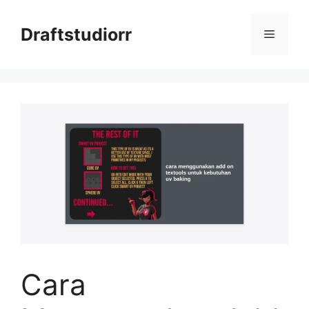
Skip
to
Draftstudiorr
Menu
content
Cara