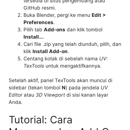
tersedia di situs pengembang atau
GitHub resmi.
Buka Blender, pergi ke menu
Edit >
Preferences
.
Pilih tab
Add-ons
dan klik tombol
Install…
.
Cari file .zip yang telah diunduh, pilih, dan
klik
Install Add-on
.
Centang kotak di sebelah nama
UV:
TexTools
untuk mengaktifkannya.
Setelah aktif, panel TexTools akan muncul di
sidebar (tekan tombol
N
) pada jendela
UV
Editor
atau
3D Viewport
di sisi kanan layar
Anda.
Tutorial: Cara