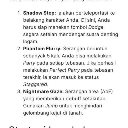
Shadow Step:
Ia akan berteleportasi ke
belakang karakter Anda. Di sini, Anda
harus siap menekan tombol
Dodge
segera setelah mendengar suara denting
logam.
Phantom Flurry:
Serangan beruntun
sebanyak 5 kali. Anda bisa melakukan
Parry
pada setiap tebasan. Jika berhasil
melakukan
Perfect Parry
pada tebasan
terakhir, ia akan masuk ke status
Staggered
.
Nightmare Gaze:
Serangan area (AoE)
yang memberikan debuff ketakutan.
Gunakan
Jump
untuk menghindari
gelombang kejut di tanah.