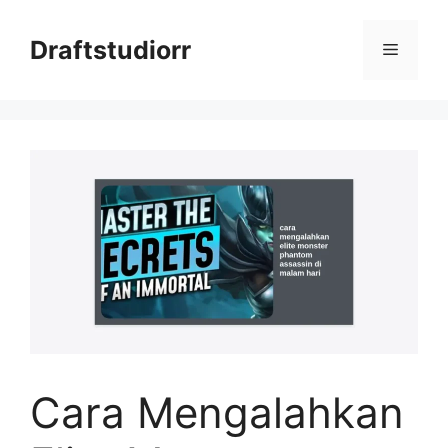
Skip
to
Draftstudiorr
Menu
content
Cara Mengalahkan