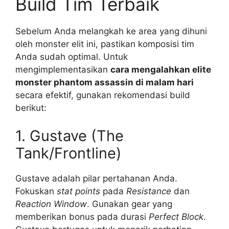
Build Tim Terbaik
Sebelum Anda melangkah ke area yang dihuni
oleh monster elit ini, pastikan komposisi tim
Anda sudah optimal. Untuk
mengimplementasikan
cara mengalahkan elite
monster phantom assassin di malam hari
secara efektif, gunakan rekomendasi build
berikut:
1. Gustave (The
Tank/Frontline)
Gustave adalah pilar pertahanan Anda.
Fokuskan
stat points
pada
Resistance
dan
Reaction Window
. Gunakan gear yang
memberikan bonus pada durasi
Perfect Block
.