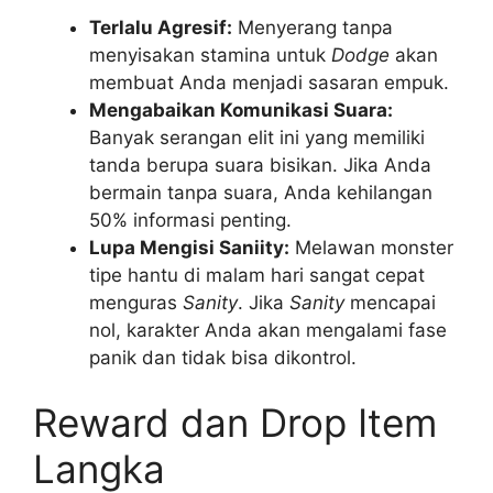
Terlalu Agresif:
Menyerang tanpa
menyisakan stamina untuk
Dodge
akan
membuat Anda menjadi sasaran empuk.
Mengabaikan Komunikasi Suara:
Banyak serangan elit ini yang memiliki
tanda berupa suara bisikan. Jika Anda
bermain tanpa suara, Anda kehilangan
50% informasi penting.
Lupa Mengisi Saniity:
Melawan monster
tipe hantu di malam hari sangat cepat
menguras
Sanity
. Jika
Sanity
mencapai
nol, karakter Anda akan mengalami fase
panik dan tidak bisa dikontrol.
Reward dan Drop Item
Langka