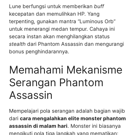
Lune berfungsi untuk memberikan
buff
kecepatan dan memulihkan HP. Yang
terpenting, gunakan mantra “Luminous Orb”
untuk menerangi medan tempur. Cahaya ini
secara instan akan menghilangkan status
stealth
dari Phantom Assassin dan mengurangi
bonus penghindarannya.
Memahami Mekanisme
Serangan Phantom
Assassin
Mempelajari pola serangan adalah bagian wajib
dari
cara mengalahkan elite monster phantom
assassin di malam hari
. Monster ini biasanya
mengikuti pola tiga langkah yang mematikan: