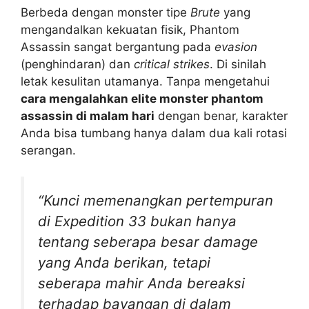
Berbeda dengan monster tipe
Brute
yang
mengandalkan kekuatan fisik, Phantom
Assassin sangat bergantung pada
evasion
(penghindaran) dan
critical strikes
. Di sinilah
letak kesulitan utamanya. Tanpa mengetahui
cara mengalahkan elite monster phantom
assassin di malam hari
dengan benar, karakter
Anda bisa tumbang hanya dalam dua kali rotasi
serangan.
“Kunci memenangkan pertempuran
di Expedition 33 bukan hanya
tentang seberapa besar damage
yang Anda berikan, tetapi
seberapa mahir Anda bereaksi
terhadap bayangan di dalam