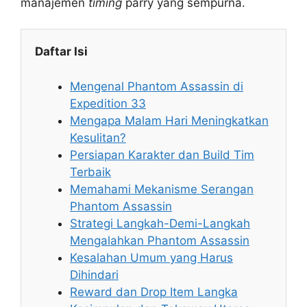
manajemen
timing
parry yang sempurna.
Daftar Isi
Mengenal Phantom Assassin di
Expedition 33
Mengapa Malam Hari Meningkatkan
Kesulitan?
Persiapan Karakter dan Build Tim
Terbaik
Memahami Mekanisme Serangan
Phantom Assassin
Strategi Langkah-Demi-Langkah
Mengalahkan Phantom Assassin
Kesalahan Umum yang Harus
Dihindari
Reward dan Drop Item Langka