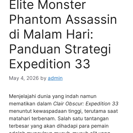
Elite Monster
Phantom Assassin
di Malam Hari:
Panduan Strategi
Expedition 33
May 4, 2026
by
admin
Menjelajahi dunia yang indah namun
mematikan dalam
Clair Obscur: Expedition 33
menuntut kewaspadaan tinggi, terutama saat
matahari terbenam. Salah satu tantangan
terbesar yang akan dihadapi para pemain