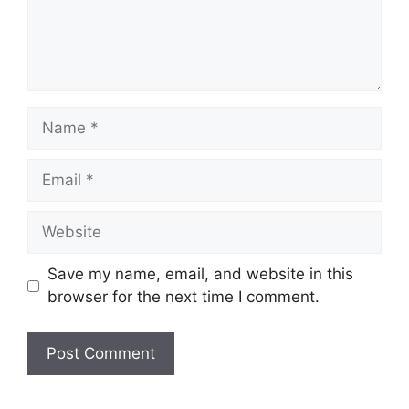
Name
Email
Website
Save my name, email, and website in this
browser for the next time I comment.